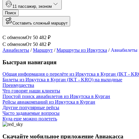
1
1 пассажир
,
эконом
Поиск
Составить сложный маршрут
С обменом
От
50 482
₽
С обменом
От
50 482
₽
Авиабилеты
/
Маршрут
/
Маршруты из Иркутска
/
Авиабилеты 
Быстрая навигация
Общая информация о перелёте из Иркутска в Курган (IKT - KR
Билеты из Иркутска в Курган (IKT - KRO) на выходные
Преимущества
Что говорят наши клиенты
Простой поиск авиабилетов из Иркутска в Курган
Рейсы авиакомпаний из Иркутска в Курган
Другие популярные рейсы
Часто задаваемые вопросы
Куда еще можно полететь
Скачайте мобильное приложение Авиакасса