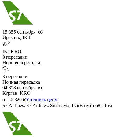
15:35
5 сентября, сб
Иркутск, IKT
IKT
KRO
3
пересадки
Ночная пересадка
3
пересадки
Ночная пересадка
04:35
8 сентября, вт
Курган, KRO
от
56 320
₽
Уточнить цену
S7 Airlines, S7 Airlines, Smartavia, Ikar
В пути
68ч 15м