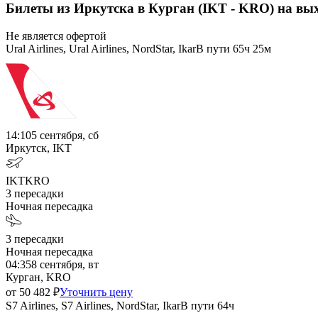
Билеты из Иркутска в Курган (IKT - KRO) на вы
Не является офертой
Ural Airlines, Ural Airlines, NordStar, Ikar
В пути
65ч 25м
14:10
5 сентября, сб
Иркутск, IKT
IKT
KRO
3
пересадки
Ночная пересадка
3
пересадки
Ночная пересадка
04:35
8 сентября, вт
Курган, KRO
от
50 482
₽
Уточнить цену
S7 Airlines, S7 Airlines, NordStar, Ikar
В пути
64ч