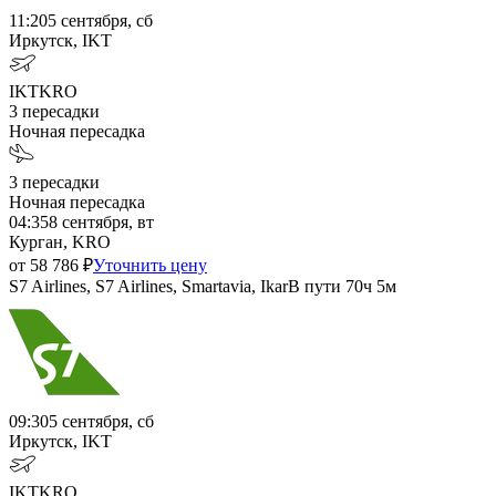
11:20
5 сентября, сб
Иркутск, IKT
IKT
KRO
3
пересадки
Ночная пересадка
3
пересадки
Ночная пересадка
04:35
8 сентября, вт
Курган, KRO
от
58 786
₽
Уточнить цену
S7 Airlines, S7 Airlines, Smartavia, Ikar
В пути
70ч 5м
09:30
5 сентября, сб
Иркутск, IKT
IKT
KRO