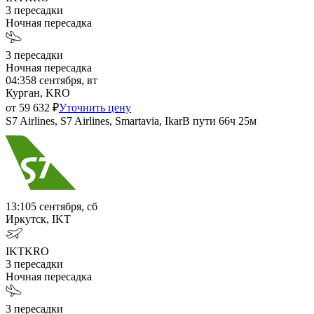
3
пересадки
Ночная пересадка
3
пересадки
Ночная пересадка
04:35
8 сентября, вт
Курган, KRO
от
59 632
₽
Уточнить цену
S7 Airlines, S7 Airlines, Smartavia, Ikar
В пути
66ч 25м
13:10
5 сентября, сб
Иркутск, IKT
IKT
KRO
3
пересадки
Ночная пересадка
3
пересадки