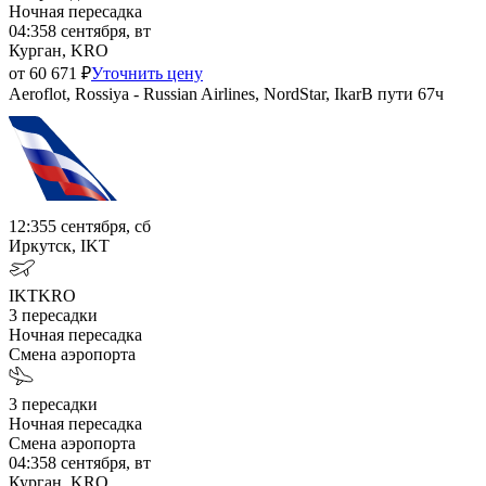
Ночная пересадка
04:35
8 сентября, вт
Курган, KRO
от
60 671
₽
Уточнить цену
Aeroflot, Rossiya - Russian Airlines, NordStar, Ikar
В пути
67ч
12:35
5 сентября, сб
Иркутск, IKT
IKT
KRO
3
пересадки
Ночная пересадка
Смена аэропорта
3
пересадки
Ночная пересадка
Смена аэропорта
04:35
8 сентября, вт
Курган, KRO