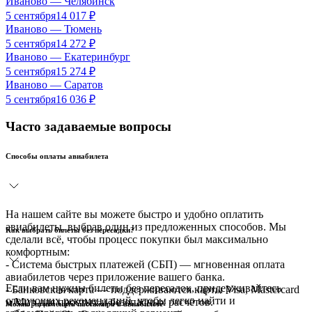
Иваново
—
Челябинск
5 сентября
14 017
₽
Иваново
—
Тюмень
5 сентября
14 272
₽
Иваново
—
Екатеринбург
5 сентября
15 274
₽
Иваново
—
Саратов
5 сентября
16 036
₽
Часто задаваемые вопросы
Способы оплаты авиабилета
На нашем сайте вы можете быстро и удобно оплатить
авиабилеты, выбрав один из предложенных способов. Мы
Как выбрать билеты без пересадки?
сделали всё, чтобы процесс покупки был максимально
комфортным:
- Система быстрых платежей (СБП) — мгновенная оплата
авиабилетов через приложение вашего банка.
Если вам нужны билеты без пересадок, придерживайтесь
- Банковская карта — поддерживаются карты Visa, Mastercard
следующих рекомендаций, чтобы легко найти и
и Мир для простых и безопасных расчётов.
Можно ли изменить пассажира в авиабилете