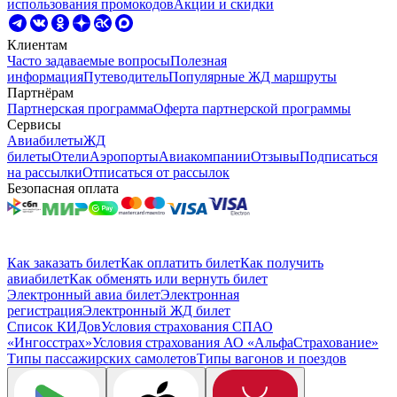
использования промокодов
Акции и скидки
Клиентам
Часто задаваемые вопросы
Полезная
информация
Путеводитель
Популярные ЖД маршруты
Партнёрам
Партнерская программа
Оферта партнерской программы
Сервисы
Авиабилеты
ЖД
билеты
Отели
Аэропорты
Авиакомпании
Отзывы
Подписаться
на рассылки
Отписаться от рассылок
Безопасная оплата
Как заказать билет
Как оплатить билет
Как получить
авиабилет
Как обменять или вернуть билет
Электронный авиа билет
Электронная
регистрация
Электронный ЖД билет
Список КИДов
Условия страхования СПАО
«Ингосстрах»
Условия страхования АО «АльфаСтрахование»
Типы пассажирских самолетов
Типы вагонов и поездов