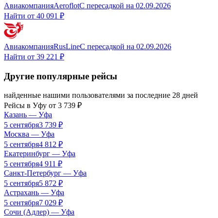
Авиакомпания
Aeroflot
С пересадкой
на
02.09.2026
Найти от
40 091 ₽
Авиакомпания
RusLine
С пересадкой
на
02.09.2026
Найти от
39 221 ₽
Другие популярные рейсы
найденные нашими пользователями за последние 28 дней
Рейсы в
Уфу
от
3 739
₽
Казань
—
Уфа
5 сентября
3 739
₽
Москва
—
Уфа
5 сентября
4 812
₽
Екатеринбург
—
Уфа
5 сентября
4 911
₽
Санкт-Петербург
—
Уфа
5 сентября
5 872
₽
Астрахань
—
Уфа
5 сентября
7 029
₽
Сочи (Адлер)
—
Уфа