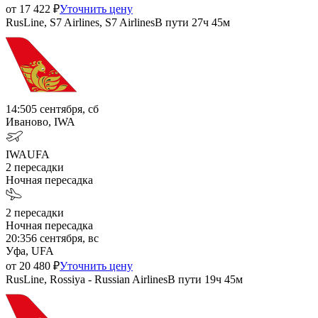
от
17 422
₽
Уточнить цену
RusLine, S7 Airlines, S7 Airlines
В пути
27ч 45м
14:50
5 сентября, сб
Иваново, IWA
IWA
UFA
2
пересадки
Ночная пересадка
2
пересадки
Ночная пересадка
20:35
6 сентября, вс
Уфа, UFA
от
20 480
₽
Уточнить цену
RusLine, Rossiya - Russian Airlines
В пути
19ч 45м