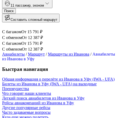
1
1 пассажир
,
эконом
Поиск
Составить сложный маршрут
С багажом
От
15 791
₽
С обменом
От
12 387
₽
С багажом
От
15 791
₽
С обменом
От
12 387
₽
Авиабилеты
/
Маршрут
/
Маршруты из Иванова
/
Авиабилеты
из Иванова в Уфу
Быстрая навигация
Общая информация о перелёте из Иванова в Уфу (IWA - UFA)
Билеты из Иванова в Уфу (IWA - UFA) на выходные
Преимущества
Что говорят наши клиенты
Легкий поиск авиабилетов из Иванова в Уфу
Рейсы авиакомпаний из Иванова в Уфу
Другие популярные рейсы
Часто задаваемые вопросы
Куда еще можно полететь