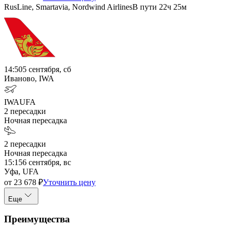
RusLine, Smartavia, Nordwind Airlines
В пути
22ч 25м
14:50
5 сентября, сб
Иваново, IWA
IWA
UFA
2
пересадки
Ночная пересадка
2
пересадки
Ночная пересадка
15:15
6 сентября, вс
Уфа, UFA
от
23 678
₽
Уточнить цену
Еще
Преимущества