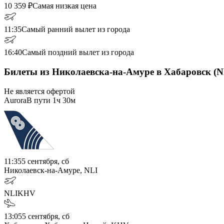
10 359
₽
Самая низкая цена
11:35
Самый ранний вылет из города
16:40
Самый поздний вылет из города
Билеты из Николаевска-на-Амуре в Хабаровск (N
Не является офертой
Aurora
В пути
1ч 30м
11:35
5 сентября, сб
Николаевск-на-Амуре, NLI
NLI
KHV
13:05
5 сентября, сб