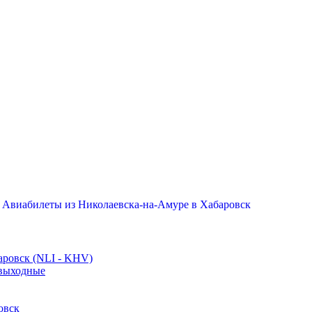
/
Авиабилеты из Николаевска-на-Амуре в Хабаровск
аровск (NLI - KHV)
 выходные
овск