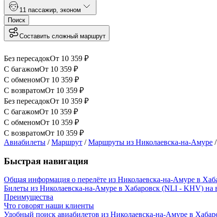
1
1 пассажир
,
эконом
Поиск
Составить сложный маршрут
Без пересадок
От
10 359
₽
С багажом
От
10 359
₽
С обменом
От
10 359
₽
С возвратом
От
10 359
₽
Без пересадок
От
10 359
₽
С багажом
От
10 359
₽
С обменом
От
10 359
₽
С возвратом
От
10 359
₽
Авиабилеты
/
Маршрут
/
Маршруты из Николаевска-на-Амуре
Быстрая навигация
Общая информация о перелёте из Николаевска-на-Амуре в Хаб
Билеты из Николаевска-на-Амуре в Хабаровск (NLI - KHV) на
Преимущества
Что говорят наши клиенты
Удобный поиск авиабилетов из Николаевска-на-Амуре в Хабар