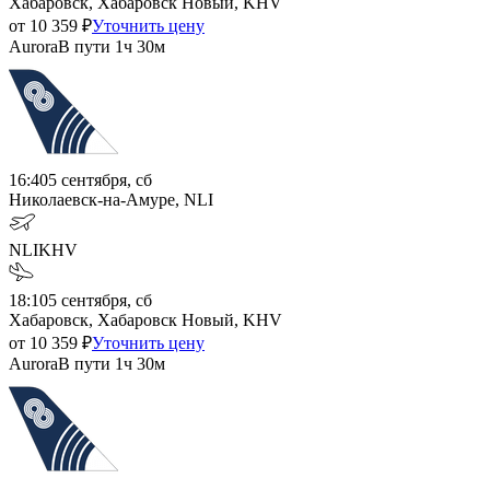
Хабаровск, Хабаровск Новый, KHV
от
10 359
₽
Уточнить цену
Aurora
В пути
1ч 30м
16:40
5 сентября, сб
Николаевск-на-Амуре, NLI
NLI
KHV
18:10
5 сентября, сб
Хабаровск, Хабаровск Новый, KHV
от
10 359
₽
Уточнить цену
Aurora
В пути
1ч 30м