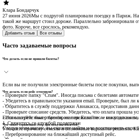
Клара Бондарчук
27 июня 2026
Мы с подругой планировали поездку в Париж. На
такой же маршрут стоил дороже. Параллельно забронировали от
фото. Короче, все срослось, рекомендую.
Добавить отзыв
Все отзывы
Часто задаваемые вопросы
Что делать если не пришли билеты?
Если вы не получили электронные билеты после покупки, вы
Что делать если рейс отменили?
- Проверьте папку "Спам". Иногда письма с билетами автомати
- Убедитесь в правильности указания email. Проверьте, был ли
- Обратитесь в службу поддержки Авиакасса, предоставив данн
- Проверьте списание средств. Убедитесь, что оплата прошла у
Если ваш рейс был отменён, не переживайте — мы подскажем, 
- Используйте номер бронирования. Если после покупки вы по
1. Свяжитесь со службой поддержки
Что такое сервисный сбор при покупке билетов?
Следуя этим шагам, вы сможете найти или восстановить свои 
Уточните причину отмены и возможные варианты решения. Ка
- Перебронирование на ближайший доступный рейс.