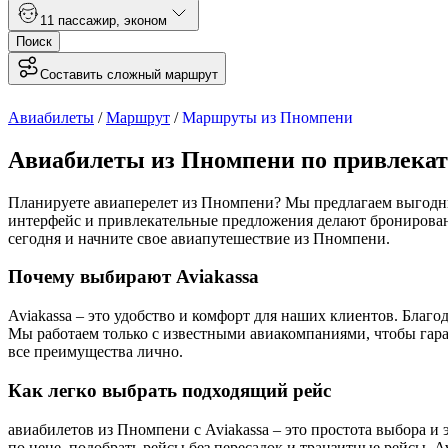
1
1 пассажир
,
эконом
Поиск
Составить сложный маршрут
Авиабилеты
/
Маршрут
/
Маршруты из Пномпени
Авиабилеты из Пномпени по привлека
Планируете авиаперелет из Пномпени? Мы предлагаем выгодны
интерфейс и привлекательные предложения делают бронирова
сегодня и начните свое авиапутешествие из Пномпени.
Почему выбирают Aviakassa
Aviakassa – это удобство и комфорт для наших клиентов. Бла
Мы работаем только с известными авиакомпаниями, чтобы гара
все преимущества лично.
Как легко выбрать подходящий рейс
авиабилетов из Пномпени с Aviakassa – это простота выбора 
по цене, подобрать рейсы без пересадок и транзитные рейсы. 