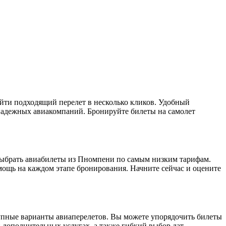
йти подходящий перелет в несколько кликов. Удобный
надежных авиакомпаний. Бронируйте билеты на самолет
 выбрать авиабилеты из Пномпени по самым низким тарифам.
мощь на каждом этапе бронирования. Начните сейчас и оцените
тупные варианты авиаперелетов. Вы можете упорядочить билеты
и дополнительных услугах, а также гибкий выбор дат.