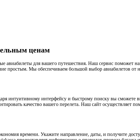
тельным ценам
е авиабилеты для вашего путешествия. Наш сервис поможет на
ние простым. Мы обеспечиваем большой выбор авиабилетов от 
годаря интуитивному интерфейсу и быстрому поиску вы сможете
нтировать качество вашего перелета. Наш сайт осуществляет по
и экономия времени. Укажите направление, даты, и получите дос
Aviakassa предоставляет информацию о правилах провоза багажа 