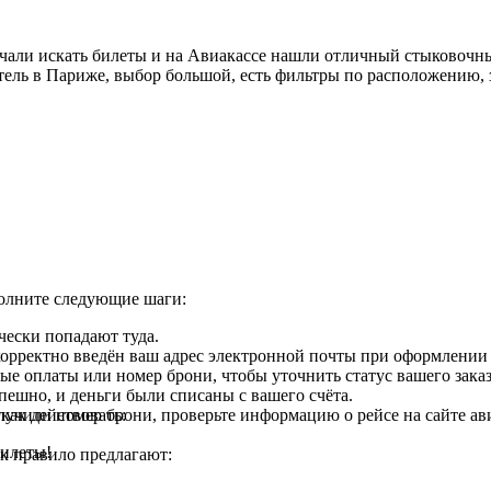
чали искать билеты и на Авиакассе нашли отличный стыковочны
ель в Париже, выбор большой, есть фильтры по расположению, з
полните следующие шаги:
чески попадают туда.
 корректно введён ваш адрес электронной почты при оформлении 
ые оплаты или номер брони, чтобы уточнить статус вашего заказ
спешно, и деньги были списаны с вашего счёта.
как действовать:
лучили номер брони, проверьте информацию о рейсе на сайте а
билеты!
к правило предлагают: