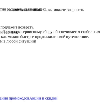
ия расходов, связанных с:
ошло по вине авиакомпании, вы можете запросить
 подлежит возврату.
я. Благодаря сервисному сбору обеспечивается стабильная
й вариант.
ы как можно быстрее продолжили своё путешествие.
ам в любой ситуации!
ания промокодов
Акции и скидки