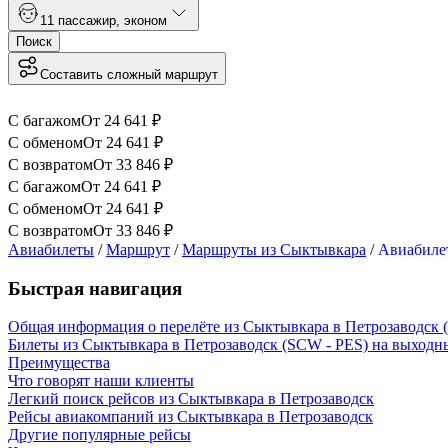
1
1 пассажир
,
эконом
Поиск
Составить сложный маршрут
С багажом
От
24 641
₽
С обменом
От
24 641
₽
С возвратом
От
33 846
₽
С багажом
От
24 641
₽
С обменом
От
24 641
₽
С возвратом
От
33 846
₽
Авиабилеты
/
Маршрут
/
Маршруты из Сыктывкара
/
Авиабиле
Быстрая навигация
Общая информация о перелёте из Сыктывкара в Петрозаводск 
Билеты из Сыктывкара в Петрозаводск (SCW - PES) на выходн
Преимущества
Что говорят наши клиенты
Легкий поиск рейсов из Сыктывкара в Петрозаводск
Рейсы авиакомпаний из Сыктывкара в Петрозаводск
Другие популярные рейсы