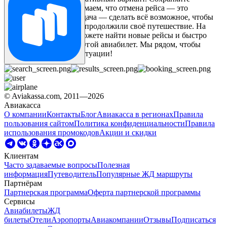
спокойствие. Мы понимаем, что отмена рейса — это
неприятно, но наша задача — сделать всё возможное, чтобы
вы как можно быстрее продолжили своё путешествие. На
Авиакасса вы всегда можете найти новые рейсы и быстро
заменить отмену на другой авиабилет. Мы рядом, чтобы
помочь вам в любой ситуации!
© Aviakassa.com, 2011—2026
Авиакасса
О компании
Контакты
Блог
Авиакасса в регионах
Правила
пользования сайтом
Политика конфиденциальности
Правила
использования промокодов
Акции и скидки
Клиентам
Часто задаваемые вопросы
Полезная
информация
Путеводитель
Популярные ЖД маршруты
Партнёрам
Партнерская программа
Оферта партнерской программы
Сервисы
Авиабилеты
ЖД
билеты
Отели
Аэропорты
Авиакомпании
Отзывы
Подписаться