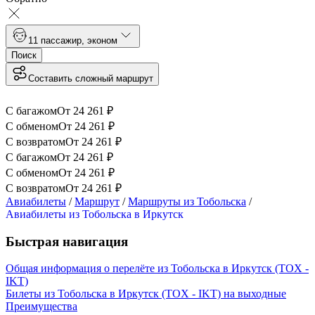
1
1 пассажир
,
эконом
Поиск
Составить сложный маршрут
С багажом
От
24 261
₽
С обменом
От
24 261
₽
С возвратом
От
24 261
₽
С багажом
От
24 261
₽
С обменом
От
24 261
₽
С возвратом
От
24 261
₽
Авиабилеты
/
Маршрут
/
Маршруты из Тобольска
/
Авиабилеты из Тобольска в Иркутск
Быстрая навигация
Общая информация о перелёте из Тобольска в Иркутск (TOX -
IKT)
Билеты из Тобольска в Иркутск (TOX - IKT) на выходные
Преимущества