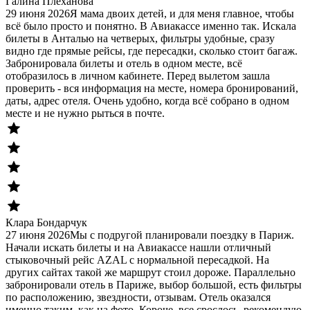
Галина Плеханова
29 июня 2026
Я мама двоих детей, и для меня главное, чтобы
всё было просто и понятно. В Авиакассе именно так. Искала
билеты в Анталью на четверых, фильтры удобные, сразу
видно где прямые рейсы, где пересадки, сколько стоит багаж.
Забронировала билеты и отель в одном месте, всё
отобразилось в личном кабинете. Перед вылетом зашла
проверить - вся информация на месте, номера бронирований,
даты, адрес отеля. Очень удобно, когда всё собрано в одном
месте и не нужно рыться в почте.
Клара Бондарчук
27 июня 2026
Мы с подругой планировали поездку в Париж.
Начали искать билеты и на Авиакассе нашли отличный
стыковочный рейс AZAL с нормальной пересадкой. На
других сайтах такой же маршрут стоил дороже. Параллельно
забронировали отель в Париже, выбор большой, есть фильтры
по расположению, звездности, отзывам. Отель оказался
именно таким, как на фото. Короче, все срослось, рекомендую.