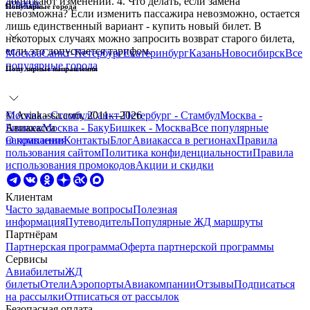
допускают изменений. 4. Что делать, если замена
страны
Популярные города
невозможна? Если изменить пассажира невозможно, остается
лишь единственный вариант - купить новый билет. В
некоторых случаях можно запросить возврат старого билета,
если это допускается тарифом.
Москва
Санкт-Петербург
Екатеринбург
Казань
Новосибирск
Все
популярные города
Популярные направления
Москва - Стамбул
© Aviakassa.com, 2011—2026
Санкт-Петербург - Стамбул
Москва -
Бишкек
Авиакасса
Москва - Баку
Бишкек - Москва
Все
популярные
направления
О компании
Контакты
Блог
Авиакасса в регионах
Правила
пользования сайтом
Политика конфиденциальности
Правила
использования промокодов
Акции и скидки
Клиентам
Часто задаваемые вопросы
Полезная
информация
Путеводитель
Популярные ЖД маршруты
Партнёрам
Партнерская программа
Оферта партнерской программы
Сервисы
Авиабилеты
ЖД
билеты
Отели
Аэропорты
Авиакомпании
Отзывы
Подписаться
на рассылки
Отписаться от рассылок
Безопасная оплата