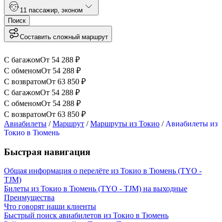
1
1 пассажир
,
эконом
Поиск
Составить сложный маршрут
С багажом
От
54 288
₽
С обменом
От
54 288
₽
С возвратом
От
63 850
₽
С багажом
От
54 288
₽
С обменом
От
54 288
₽
С возвратом
От
63 850
₽
Авиабилеты
/
Маршрут
/
Маршруты из Токио
/
Авиабилеты из
Токио в Тюмень
Быстрая навигация
Общая информация о перелёте из Токио в Тюмень (TYO -
TJM)
Билеты из Токио в Тюмень (TYO - TJM) на выходные
Преимущества
Что говорят наши клиенты
Быстрый поиск авиабилетов из Токио в Тюмень