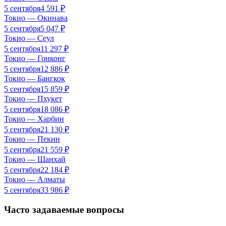
5 сентября
4 591
₽
Токио
—
Окинава
5 сентября
5 047
₽
Токио
—
Сеул
5 сентября
11 297
₽
Токио
—
Гонконг
5 сентября
12 886
₽
Токио
—
Бангкок
5 сентября
15 859
₽
Токио
—
Пхукет
5 сентября
18 086
₽
Токио
—
Харбин
5 сентября
21 130
₽
Токио
—
Пекин
5 сентября
21 559
₽
Токио
—
Шанхай
5 сентября
22 184
₽
Токио
—
Алматы
5 сентября
33 986
₽
Часто задаваемые вопросы