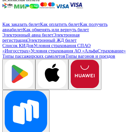
Как заказать билет
Как оплатить билет
Как получить
авиабилет
Как обменять или вернуть билет
Электронный авиа билет
Электронная
регистрация
Электронный ЖД билет
Список КИДов
Условия страхования СПАО
«Ингосстрах»
Условия страхования АО «АльфаСтрахование»
Типы пассажирских самолетов
Типы вагонов и поездов