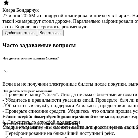
Клара Бондарчук
27 июня 2026
Мы с подругой планировали поездку в Париж. На
такой же маршрут стоил дороже. Параллельно забронировали от
фото. Короче, все срослось, рекомендую.
Добавить отзыв
Все отзывы
Часто задаваемые вопросы
Что делать если не пришли билеты?
Если вы не получили электронные билеты после покупки, вы
Что делать если рейс отменили?
- Проверьте папку "Спам". Иногда письма с билетами автомати
- Убедитесь в правильности указания email. Проверьте, был ли
- Обратитесь в службу поддержки Авиакасса, предоставив данн
- Проверьте списание средств. Убедитесь, что оплата прошла у
Если ваш рейс был отменён, не переживайте — мы подскажем, 
- Используйте номер бронирования. Если после покупки вы по
1. Свяжитесь со службой поддержки
Что такое сервисный сбор при покупке билетов?
Следуя этим шагам, вы сможете найти или восстановить свои 
Уточните причину отмены и возможные варианты решения. Ка
- Перебронирование на ближайший доступный рейс.