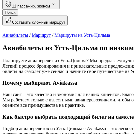
1
1 пассажир
,
эконом
Поиск
Составить сложный маршрут
Авиабилеты
/
Маршрут
/
Маршруты из Усть-Цильма
Авиабилеты из Усть-Цильма по низким
Планируете авиаперелет из Усть-Цильма? Мы предлагаем лучши
Легкий процесс бронирования и привлекательные предложени
билеты на самолет уже сейчас и начните свое путешествие из У
Почему выбирают Aviakassa
Наш сайт – это качество и экономия для наших клиентов. Бла
Мы работаем только с известными авиаперевозчиками, чтобы о
оцените все преимущества на практике.
Как быстро выбрать подходящий билет на самоле
Подбор авиаперелетов из Усть-Цильма с Aviakassa – это легко
можете упорядочить билеты по цене, подобрать прямые рейсы 