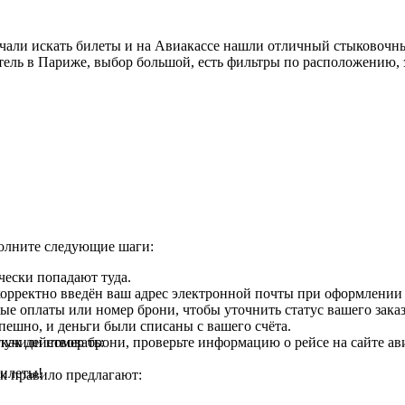
чали искать билеты и на Авиакассе нашли отличный стыковочны
ель в Париже, выбор большой, есть фильтры по расположению, з
полните следующие шаги:
чески попадают туда.
 корректно введён ваш адрес электронной почты при оформлении 
ые оплаты или номер брони, чтобы уточнить статус вашего заказ
спешно, и деньги были списаны с вашего счёта.
как действовать:
лучили номер брони, проверьте информацию о рейсе на сайте а
билеты!
к правило предлагают: