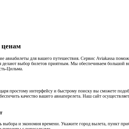
 ценам
е авиабилеты для вашего путешествия. Сервис Aviakassa поможе
я делают выбор билетов приятным. Мы обеспечиваем большой в
сть-Цильма.
годаря простому интерфейсу и быстрому поиску вы сможете подо
беспечить качество вашего авиаперелета. Наш сайт осуществляе
т
сть выбора и экономия времени. Укажите город вылета, пункт пр
и перелеты с пересадками.