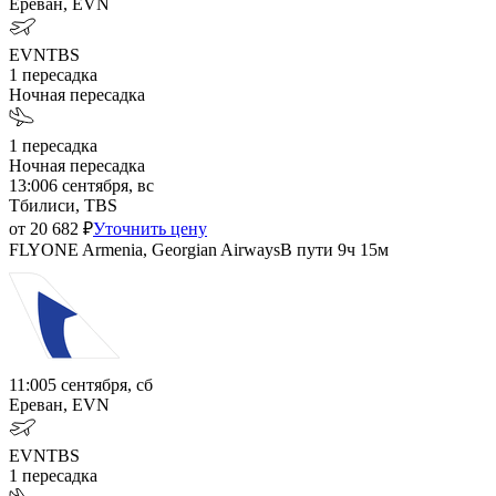
Ереван, EVN
EVN
TBS
1
пересадка
Ночная пересадка
1
пересадка
Ночная пересадка
13:00
6 сентября, вс
Тбилиси, TBS
от
20 682
₽
Уточнить цену
FLYONE Armenia, Georgian Airways
В пути
9ч 15м
11:00
5 сентября, сб
Ереван, EVN
EVN
TBS
1
пересадка