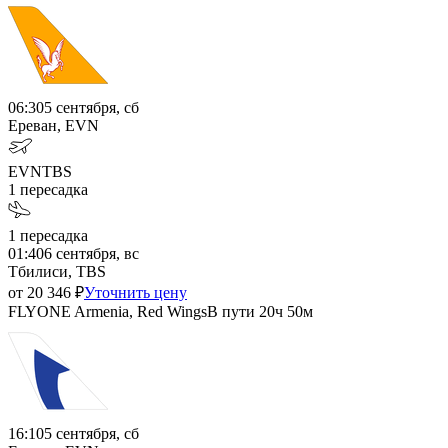
06:30
5 сентября, сб
Ереван, EVN
EVN
TBS
1
пересадка
1
пересадка
01:40
6 сентября, вс
Тбилиси, TBS
от
20 346
₽
Уточнить цену
FLYONE Armenia, Red Wings
В пути
20ч 50м
16:10
5 сентября, сб