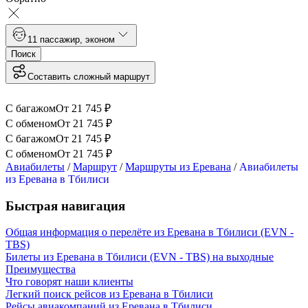
1
1 пассажир
,
эконом
Поиск
Составить сложный маршрут
С багажом
От
21 745
₽
С обменом
От
21 745
₽
С багажом
От
21 745
₽
С обменом
От
21 745
₽
Авиабилеты
/
Маршрут
/
Маршруты из Еревана
/
Авиабилеты
из Еревана в Тбилиси
Быстрая навигация
Общая информация о перелёте из Еревана в Тбилиси (EVN -
TBS)
Билеты из Еревана в Тбилиси (EVN - TBS) на выходные
Преимущества
Что говорят наши клиенты
Легкий поиск рейсов из Еревана в Тбилиси
Рейсы авиакомпаний из Еревана в Тбилиси