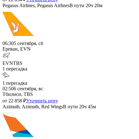
Pegasus Airlines, Pegasus Airlines
В пути
20ч 20м
06:30
5 сентября, сб
Ереван, EVN
EVN
TBS
1
пересадка
1
пересадка
02:50
6 сентября, вс
Тбилиси, TBS
от
22 858
₽
Уточнить цену
Azimuth, Azimuth, Red Wings
В пути
20ч 45м