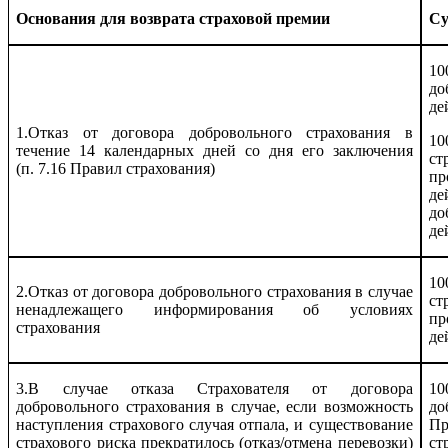
Основания для возврата страховой премии
Су
10
до
де
1.Отказ от договора добровольного страхования в
10
течение 14 календарных дней со дня его заключения
с
(п. 7.16 Правил страхования)
пр
де
до
де
10
2.Отказ от договора добровольного страхования в случае
с
ненадлежащего информирования об условиях
пр
страхования
де
3.В случае отказа Страхователя от договора
10
добровольного страхования в случае, если возможность
до
наступления страхового случая отпала, и существование
Пр
страхового риска прекратилось (отказ/отмена перевозки)
ст