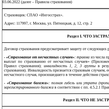
03.06.2022 (далее – Правила страхования)
Страховщик: СПАО «Ингосстрах».
Адрес: 117997, г. Москва, ул. Пятницкая, д. 12, стр. 2
Раздел I. ЧТО ЗАСТР
Договор страхования предусматривает защиту от следующих р
-
«
Страхование
от несчастных случаев»
:
травма
из числа п
выплат по страхованию от несчастных случаев» (Прилож
Правил страхования);
инвалидность 1, 2, 3 группы
в резул
страхования). Инвалидность признается страховым случаем, е
несчастного случая, произошедшего в течение действия страх
-
«Страхование багажа»
:
п
олная гибель или утрата (проп
зарегистрированного багажа
в
соответствии с пп. 4.5.2.1 Пр
Раздел II. ЧТО НЕ ЗАС