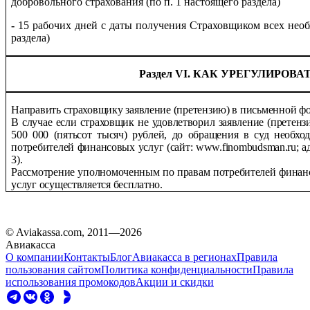
добровольного страхования
(по п. 1
настоящего раздела)
-
15 рабочих дней с даты получения Страховщиком всех не
раздела)
Раздел
VI
. КАК УРЕГУЛИРОВАТ
Направить страховщику заявление (претензию) в письменной ф
В случае если страховщик не удовлетворил заявление (претен
500 000 (пятьсот тысяч) рублей, до обращения в суд необх
потребителей финансовых услуг (сайт: www.finombudsman.ru; ад
3).
Рассмотрение уполномоченным по правам потребителей финан
услуг осуществляется бесплатно.
© Aviakassa.com, 2011—2026
Авиакасса
О компании
Контакты
Блог
Авиакасса в регионах
Правила
пользования сайтом
Политика конфиденциальности
Правила
использования промокодов
Акции и скидки