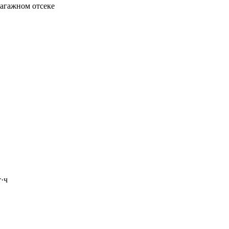
багажном отсеке
·ч