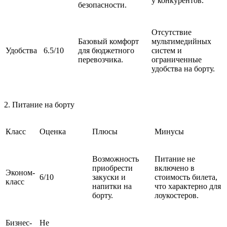
у конкурентов.
безопасности.
Отсутствие
Базовый комфорт
мультимедийных
Удобства
6.5/10
для бюджетного
систем и
перевозчика.
ограниченные
удобства на борту.
2. Питание на борту
Класс
Оценка
Плюсы
Минусы
Возможность
Питание не
приобрести
включено в
Эконом-
6/10
закуски и
стоимость билета,
класс
напитки на
что характерно для
борту.
лоукостеров.
Бизнес-
Не