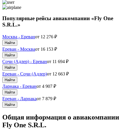
Популярные рейсы авиакомпании «Fly One
S.R.L.»
Москва - Ереван
от
12 276
₽
Найти
Ереван - Москва
от
16 153
₽
Найти
Сочи (Адлер) - Ереван
от
11 694
₽
Найти
Ереван - Сочи (Адлер)
от
12 663
₽
Найти
Ларнака - Ереван
от
4 907
₽
Найти
Ереван - Ларнака
от
7 879
₽
Найти
Общая информация о авиакомпании
Fly One S.R.L.