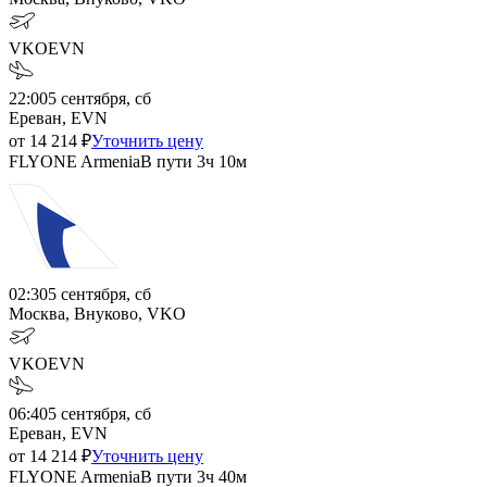
VKO
EVN
22:00
5 сентября, сб
Ереван, EVN
от
14 214
₽
Уточнить цену
FLYONE Armenia
В пути
3ч 10м
02:30
5 сентября, сб
Москва, Внуково, VKO
VKO
EVN
06:40
5 сентября, сб
Ереван, EVN
от
14 214
₽
Уточнить цену
FLYONE Armenia
В пути
3ч 40м