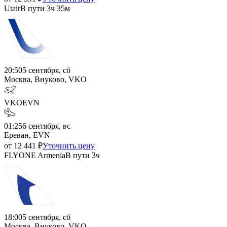
Utair
В пути
3ч 35м
20:50
5 сентября, сб
Москва, Внуково, VKO
VKO
EVN
01:25
6 сентября, вс
Ереван, EVN
от
12 441
₽
Уточнить цену
FLYONE Armenia
В пути
3ч
18:00
5 сентября, сб
Москва, Внуково, VKO