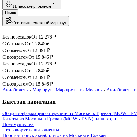
1
1 пассажир
,
эконом
Поиск
Составить сложный маршрут
Без пересадок
От
12 276
₽
С багажом
От
15 846
₽
С обменом
От
12 391
₽
С возвратом
От
15 846
₽
Без пересадок
От
12 276
₽
С багажом
От
15 846
₽
С обменом
От
12 391
₽
С возвратом
От
15 846
₽
Авиабилеты
/
Маршрут
/
Маршруты из Москвы
/
Авиабилеты и
Быстрая навигация
Общая информация о перелёте из Москвы в Ереван (MOW - E
Билеты из Москвы в Ереван (MOW - EVN) на выходные
Преимущества
Что говорят наши клиенты
Простой поиск авиабилетов из Москвы в Ереван