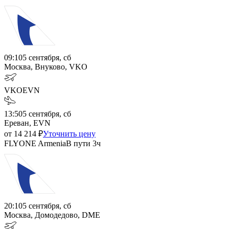
09:10
5 сентября, сб
Москва, Внуково, VKO
VKO
EVN
13:50
5 сентября, сб
Ереван, EVN
от
14 214
₽
Уточнить цену
FLYONE Armenia
В пути
3ч
20:10
5 сентября, сб
Москва, Домодедово, DME