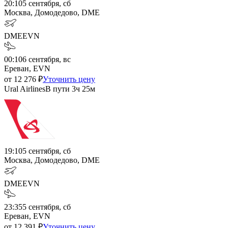
20:10
5 сентября, сб
Москва, Домодедово, DME
DME
EVN
00:10
6 сентября, вс
Ереван, EVN
от
12 276
₽
Уточнить цену
Ural Airlines
В пути
3ч 25м
19:10
5 сентября, сб
Москва, Домодедово, DME
DME
EVN
23:35
5 сентября, сб
Ереван, EVN
от
12 391
₽
Уточнить цену