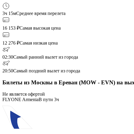
3ч 15м
Среднее время перелета
16 153
₽
Самая высокая цена
12 276
₽
Самая низкая цена
02:30
Самый ранний вылет из города
20:50
Самый поздний вылет из города
Билеты из Москвы в Ереван (MOW - EVN) на вы
Не является офертой
FLYONE Armenia
В пути
3ч