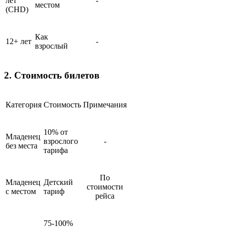
лет
-
местом
(CHD)
Как
12+ лет
-
взрослый
2. Стоимость билетов
Категория
Стоимость
Примечания
10% от
Младенец
взрослого
-
без места
тарифа
По
Младенец
Детский
стоимости
с местом
тариф
рейса
75-100%