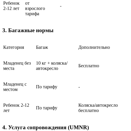
Ребенок
от
-
2-12 лет
взрослого
тарифа
3. Багажные нормы
Категория
Багаж
Дополнительно
Младенец без
10 кг + коляска/
Бесплатно
места
автокресло
Младенец с
По тарифу
-
местом
Ребенок 2-12
Коляска/автокресло
По тарифу
лет
бесплатно
4. Услуга сопровождения (UMNR)