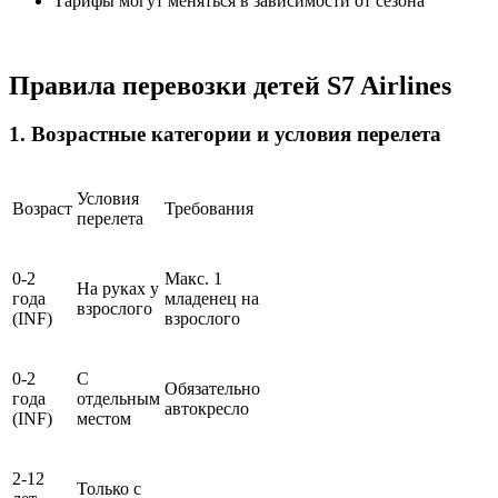
Тарифы могут меняться в зависимости от сезона
Правила перевозки детей S7 Airlines
1. Возрастные категории и условия перелета
Условия
Возраст
Требования
перелета
0-2
Макс. 1
На руках у
года
младенец на
взрослого
(INF)
взрослого
0-2
С
Обязательно
года
отдельным
автокресло
(INF)
местом
2-12
Только с