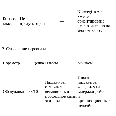
Norwegian Air
Sweden
Бизнес-
Не
—
ориентирована
класс
предусмотрен
исключительно на
эконом-класс.
3. Отношение персонала
Параметр
Оценка
Плюсы
Минусы
Иногда
Пассажиры
пассажиры
отмечают
жалуются на
Обслуживание
8/10
вежливость и
задержки рейсов
профессионализм
и
экипажа.
организационные
недочёты.