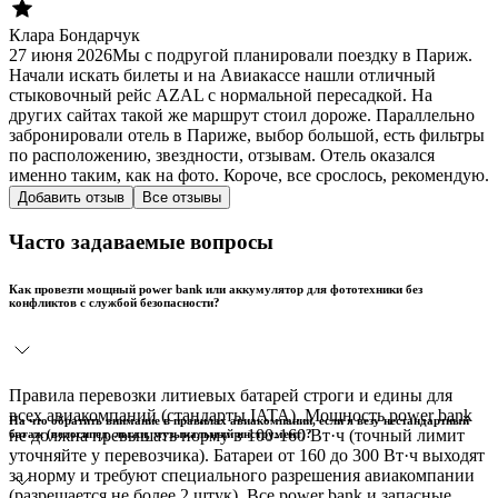
Клара Бондарчук
27 июня 2026
Мы с подругой планировали поездку в Париж.
Начали искать билеты и на Авиакассе нашли отличный
стыковочный рейс AZAL с нормальной пересадкой. На
других сайтах такой же маршрут стоил дороже. Параллельно
забронировали отель в Париже, выбор большой, есть фильтры
по расположению, звездности, отзывам. Отель оказался
именно таким, как на фото. Короче, все срослось, рекомендую.
Добавить отзыв
Все отзывы
Часто задаваемые вопросы
Как провезти мощный power bank или аккумулятор для фототехники без
конфликтов с службой безопасности?
Правила перевозки литиевых батарей строги и едины для
всех авиакомпаний (стандарты IATA). Мощность power bank
На что обратить внимание в правилах авиакомпании, если я везу нестандартный
не должна превышать норму в 100-160 Вт·ч (точный лимит
багаж (велосипед, лыжи, музыкальный инструмент)?
уточняйте у перевозчика). Батареи от 160 до 300 Вт·ч выходят
за норму и требуют специального разрешения авиакомпании
(разрешается не более 2 штук). Все power bank и запасные