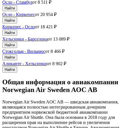
Осло - Стамбул
от
8 511
₽
Найти
Осло - Киркенес
от
20 954
₽
Найти
Киркенес - Осло
от
18 421
₽
Найти
Хельсинки - Барселона
от
13 089
₽
Найти
Стокгольм - Вильнюс
от
8 466
₽
Найти
Аликанте - Хельсинки
от
8 902
₽
Найти
Общая информация о авиакомпании
Norwegian Air Sweden AOC AB
Norwegian Air Sweden AOC AB — шведская авиакомпания,
являющаяся полностью интегрированным дочерним
предприятием норвежской бюджетной авиакомпании
Norwegian Air Shuttle. Она была основана в 2018 году для
расширения прав на выполнение рейсов и увеличения
присутствия Norwegian Air Shuttle в Европе. Авиакомпания