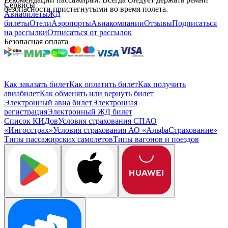
Сервисы
безопасности пристегнутыми во время полета.
Авиабилеты
ЖД
билеты
Отели
Аэропорты
Авиакомпании
Отзывы
Подписаться
на рассылки
Отписаться от рассылок
Безопасная оплата
Как заказать билет
Как оплатить билет
Как получить
авиабилет
Как обменять или вернуть билет
Электронный авиа билет
Электронная
регистрация
Электронный ЖД билет
Список КИДов
Условия страхования СПАО
«Ингосстрах»
Условия страхования АО «АльфаСтрахование»
Типы пассажирских самолетов
Типы вагонов и поездов