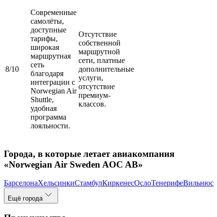
Современные
самолёты,
доступные
Отсутствие
тарифы,
собственной
широкая
маршрутной
маршрутная
сети, платные
сеть
8/10
дополнительные
благодаря
услуги,
интеграции с
отсутствие
Norwegian Air
премиум-
Shuttle,
классов.
удобная
программа
лояльности.
Города, в которые летает авиакомпания
«Norwegian Air Sweden AOC AB»
Барселона
Хельсинки
Стамбул
Киркенес
Осло
Тенерифе
Вильнюс
Ещё города