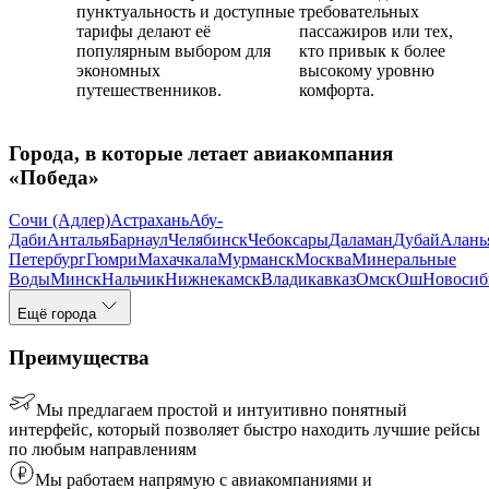
пунктуальность и доступные
требовательных
тарифы делают её
пассажиров или тех,
популярным выбором для
кто привык к более
экономных
высокому уровню
путешественников.
комфорта.
Города, в которые летает авиакомпания
«Победа»
Сочи (Адлер)
Астрахань
Абу-
Даби
Анталья
Барнаул
Челябинск
Чебоксары
Даламан
Дубай
Алань
Петербург
Гюмри
Махачкала
Мурманск
Москва
Минеральные
Воды
Минск
Нальчик
Нижнекамск
Владикавказ
Омск
Ош
Новосиб
Ещё города
Преимущества
Мы предлагаем простой и интуитивно понятный
интерфейс, который позволяет быстро находить лучшие рейсы
по любым направлениям
Мы работаем напрямую с авиакомпаниями и