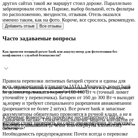
других сайтах такой же маршрут стоил дороже. Параллельно
забронировали отель в Париже, выбор большой, есть фильтры
по расположению, звездности, отзывам. Отель оказался
именно таким, как на фото. Короче, все срослось, рекомендую.
Добавить отзыв
Все отзывы
Часто задаваемые вопросы
Как провезти мощный power bank или аккумулятор для фототехники без
конфликтов с службой безопасности?
Правила перевозки литиевых батарей строги и едины для
всех авиакомпаний (стандарты IATA). Мощность power bank
На что обратить внимание в правилах авиакомпании, если я везу нестандартный
не должна превышать норму в 100-160 Вт·ч (точный лимит
багаж (велосипед, лыжи, музыкальный инструмент)?
уточняйте у перевозчика). Батареи от 160 до 300 Вт·ч выходят
за норму и требуют специального разрешения авиакомпании
(разрешается не более 2 штук). Все power bank и запасные
аккумуляторы обязательно провозятся в ручной клади, а не в
Ключевые моменты по перевозке нестандартного багажа,
сдаваемом багаже. Обязательно наличие защиты контактов от
которые стоит проверить на сайте авиакомпании до покупки
Как авиакомпании определяют порядок выхода на посадку и можно ли повлиять на
короткого замыкания (в чехле или обернуты изолентой).
билета:
свою очередь?
Необходимость предупреждения: Почти всегда о перевозке