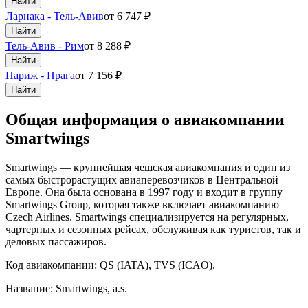
Найти
Ларнака - Тель-Авив
от
6 747
₽
Найти
Тель-Авив - Рим
от
8 288
₽
Найти
Париж - Прага
от
7 156
₽
Найти
Общая информация о авиакомпании
Smartwings
Smartwings — крупнейшая чешская авиакомпания и один из
самых быстрорастущих авиаперевозчиков в Центральной
Европе. Она была основана в 1997 году и входит в группу
Smartwings Group, которая также включает авиакомпанию
Czech Airlines. Smartwings специализируется на регулярных,
чартерных и сезонных рейсах, обслуживая как туристов, так и
деловых пассажиров.
Код авиакомпании: QS (IATA), TVS (ICAO).
Название: Smartwings, a.s.