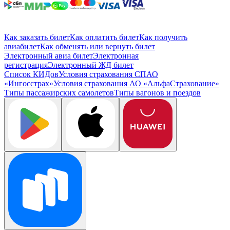
Как заказать билет
Как оплатить билет
Как получить
авиабилет
Как обменять или вернуть билет
Электронный авиа билет
Электронная
регистрация
Электронный ЖД билет
Список КИДов
Условия страхования СПАО
«Ингосстрах»
Условия страхования АО «АльфаСтрахование»
Типы пассажирских самолетов
Типы вагонов и поездов