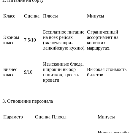
2. Питание на борту
Класс
Оценка
Плюсы
Минусы
Бесплатное питание
Ограниченный
Эконом-
на всех рейсах
ассортимент на
7.5/10
класс
(включая шри-
коротких
ланкийскую кухню).
маршрутах.
Изысканные блюда,
Бизнес-
широкий выбор
Высокая стоимость
9/10
класс
напитков, кресла-
билетов.
кровати.
3. Отношение персонала
Параметр
Оценка
Плюсы
Минусы
Иногда жалобы