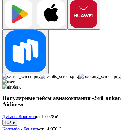
Популярные рейсы авиакомпании «SriLankan
Airlines»
Дубай - Коломбо
от
15 028
₽
Найти
Коломбо - Бангкок
от
14 950
₽