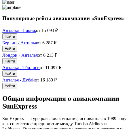
Популярные рейсы авиакомпании «SunExpress»
Анталья - Париж
от
15 093
₽
Найти
Берлин - Анталья
от
6 287
₽
Найти
Лондон - Анталья
от
6 213
₽
Найти
Анталья - Тбилиси
от
11 097
₽
Найти
Анталья - Дубай
от
16 189
₽
Найти
Общая информация о авиакомпании
SunExpress
SunExpress — турецкая авиакомпания, основанная в 1989 году
как совместное предприятие между Turkish Airlines и
Lufthansa. Она специализируется на чартерных и регулярных