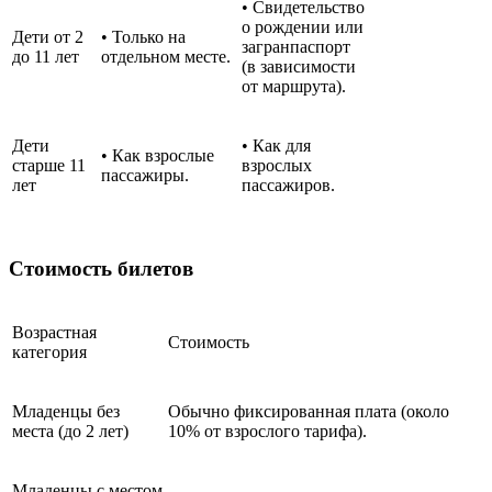
• Свидетельство
о рождении или
Дети от 2
• Только на
загранпаспорт
до 11 лет
отдельном месте.
(в зависимости
от маршрута).
Дети
• Как для
• Как взрослые
старше 11
взрослых
пассажиры.
лет
пассажиров.
Стоимость билетов
Возрастная
Стоимость
категория
Младенцы без
Обычно фиксированная плата (около
места (до 2 лет)
10% от взрослого тарифа).
Младенцы с местом