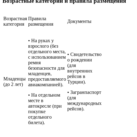
Возрастные категории и правила размещения
Возрастная
Правила
Документы
категория
размещения
• На руках у
взрослого (без
отдельного места,
• Свидетельство
с использованием
о рождении
ремня
(для
безопасности для
внутренних
младенцев,
рейсов в
Младенцы
предоставляемого
Турции).
(до 2 лет)
авиакомпанией).
• Загранпаспорт
• На отдельном
(для
месте в
международных
автокресле (при
рейсов).
покупке
отдельного
билета).