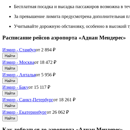
Бесплатная посадка и высадка пассажиров возможна в теч
За превышение лимита предусмотрена дополнительная пл
Учитывайте дорожную обстановку, особенно в высокий т
Расписание рейсов аэропорта «Аднан Мендерес»
Измир - Стамбул
от
2 894
₽
Найти
Измир - Москва
от
18 472
₽
Найти
Измир - Анталья
от
5 956
₽
Найти
Измир - Баку
от
15 117
₽
Найти
Измир - Санкт-Петербург
от
18 261
₽
Найти
Измир - Екатеринбург
от
26 062
₽
Найти
Как добраться до аэропорта «Аднан Мендерес»