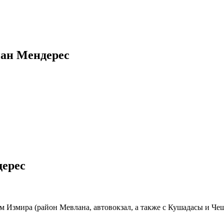
нан Мендерес
дерес
 Измира (район Мевлана, автовокзал, а также с Кушадасы и Чеш