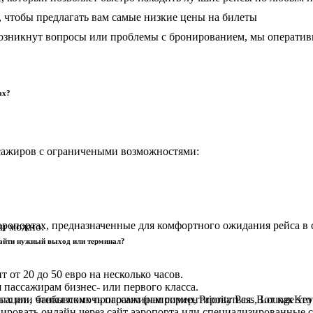
чтобы предлагать вам самые низкие цены на билеты
 возникнут вопросы или проблемы с бронированием, мы операти
ах?
сажиров с ограничеными возможностями:
аэропортах, предназначенные для комфортного ожидания рейса 
ми можно:
 найти нужный выход или терминал?
от 20 до 50 евро на несколько часов.
 пассажирам бизнес- или первого класса.
ции, чтобы помочь пассажирам сориентироваться. Вот как это р
 или банковских программ (например, Priority Pass, LoungeKey
ировать онлайн через сайт аэропорта или специализированные 