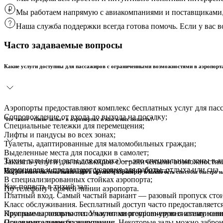
Мы работаем напрямую с авиакомпаниями и поставщиками, 
Наша служба поддержки всегда готова помочь. Если у вас
Часто задаваемые вопросы
Какие услуги доступны для пассажиров с ограниченными возможностями в аэропорт
Аэропорты предоставляют комплекс бесплатных услуг для пас
Сопровождение от входа до выхода на посадку;
Что такое «тихие залы» в аэропортах и как в них попасть?
Специальные тележки для перемещения;
Лифты и пандусы во всех зонах;
Туалеты, адаптированные для маломобильных граждан;
Выделенные места для посадки в самолет;
Тихие залы (или залы для отдыха) — это специальные зоны в 
Заказать услуги для пассажиров с ограничеными возможностя
терминалов и предлагают условия для работы, отдыха или сна.
Через авиакомпанию при бронировании билета;
Как работает система навигации в крупном аэропорту и какие есть способы быстро
В специализированных стойках аэропорта;
Как попасть в тихий зал:
По телефону горячей линии аэропорта.
Платный вход. Самый частый вариант — разовый пропуск стоит 
Класс обслуживания. Бесплатный доступ часто предоставляется
Крупные аэропорты используют многоуровневую систему навига
Программы лояльности. Участники premium-уровня авиационных
Основные элементы навигации:
Предварительное бронирование. Некоторые залы можно заброн