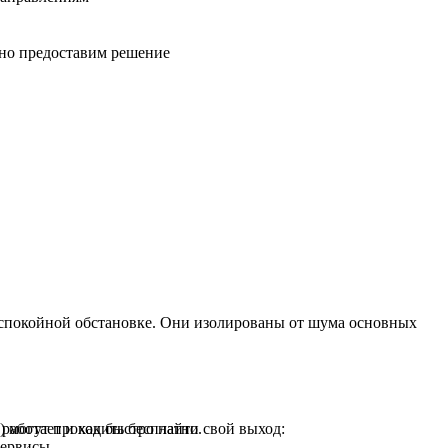
вно предоставим решение
в спокойной обстановке. Они изолированы от шума основных
аботает и как быстро найти свой выход:
) могут проходить бесплатно.
сервисы.