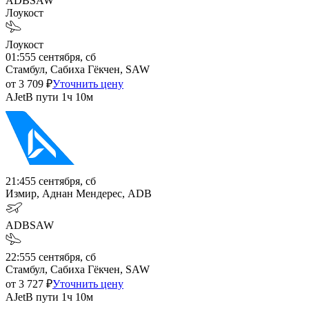
ADB
SAW
Лоукост
Лоукост
01:55
5 сентября, сб
Стамбул, Сабиха Гёкчен, SAW
от
3 709
₽
Уточнить цену
AJet
В пути
1ч 10м
21:45
5 сентября, сб
Измир, Аднан Мендерес, ADB
ADB
SAW
22:55
5 сентября, сб
Стамбул, Сабиха Гёкчен, SAW
от
3 727
₽
Уточнить цену
AJet
В пути
1ч 10м