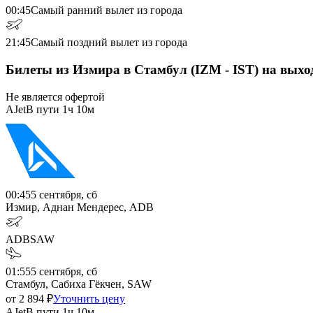
00:45
Самый ранний вылет из города
21:45
Самый поздний вылет из города
Билеты из Измира в Стамбул (IZM - IST) на вых
Не является офертой
AJet
В пути
1ч 10м
00:45
5 сентября, сб
Измир, Аднан Мендерес, ADB
ADB
SAW
01:55
5 сентября, сб
Стамбул, Сабиха Гёкчен, SAW
от
2 894
₽
Уточнить цену
AJet
В пути
1ч 10м