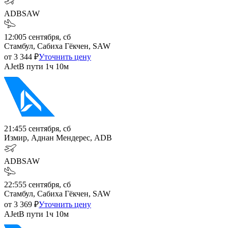
ADB
SAW
12:00
5 сентября, сб
Стамбул, Сабиха Гёкчен, SAW
от
3 344
₽
Уточнить цену
AJet
В пути
1ч 10м
21:45
5 сентября, сб
Измир, Аднан Мендерес, ADB
ADB
SAW
22:55
5 сентября, сб
Стамбул, Сабиха Гёкчен, SAW
от
3 369
₽
Уточнить цену
AJet
В пути
1ч 10м