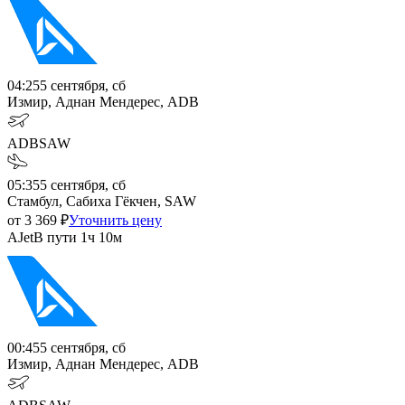
04:25
5 сентября, сб
Измир, Аднан Мендерес, ADB
ADB
SAW
05:35
5 сентября, сб
Стамбул, Сабиха Гёкчен, SAW
от
3 369
₽
Уточнить цену
AJet
В пути
1ч 10м
00:45
5 сентября, сб
Измир, Аднан Мендерес, ADB