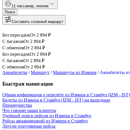
1
1 пассажир
,
эконом
Поиск
Составить сложный маршрут
Без пересадок
От
2 894
₽
С багажом
От
2 894
₽
С обменом
От
2 894
₽
Без пересадок
От
2 894
₽
С багажом
От
2 894
₽
С обменом
От
2 894
₽
Авиабилеты
/
Маршрут
/
Маршруты из Измира
/
Авиабилеты из
Быстрая навигация
Общая информация о перелёте из Измира в Стамбул (IZM - IST)
Билеты из Измира в Стамбул (IZM - IST) на выходные
Преимущества
Что говорят наши клиенты
Удобный поиск рейсов из Измира в Стамбул
Рейсы авиакомпаний из Измира в Стамбул
Другие популярные рейсы