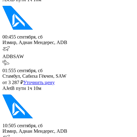
00:45
5 сентября, сб
Измир, Аднан Мендерес, ADB
ADB
SAW
01:55
5 сентября, сб
Стамбул, Сабиха Гёкчен, SAW
от
3 287
₽
Уточнить цену
AJet
В пути
1ч 10м
10:50
5 сентября, сб
Измир, Аднан Мендерес, ADB