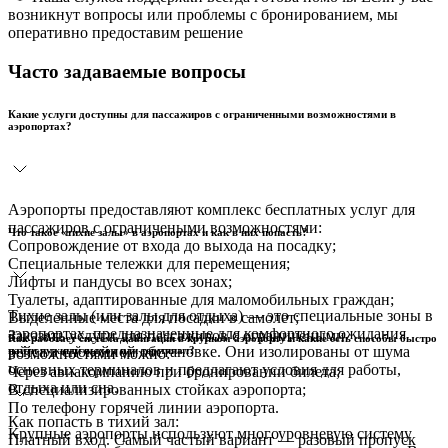
возникнут вопросы или проблемы с бронированием, мы
оперативно предоставим решение
Часто задаваемые вопросы
Какие услуги доступны для пассажиров с ограниченными возможностями в
аэропортах?
Аэропорты предоставляют комплекс бесплатных услуг для
пассажиров с ограничеными возможностями:
Что такое «тихие залы» в аэропортах и как в них попасть?
Сопровождение от входа до выхода на посадку;
Специальные тележки для перемещения;
Лифты и пандусы во всех зонах;
Туалеты, адаптированные для маломобильных граждан;
Тихие залы (или залы для отдыха) — это специальные зоны в
Выделенные места для посадки в самолет;
аэропортах, предназначенные для комфортного ожидания
Заказать услуги для пассажиров с ограничеными
Как работает система навигации в крупном аэропорту и какие есть способы быстро
рейса в спокойной обстановке. Они изолированы от шума
найти нужный выход или терминал?
возможностями можно:
основных терминалов и предлагают условия для работы,
Через авиакомпанию при бронировании билета;
отдыха или сна.
В специализированных стойках аэропорта;
По телефону горячей линии аэропорта.
Как попасть в тихий зал:
Крупные аэропорты используют многоуровневую систему
Платный вход. Самый частый вариант — разовый пропуск