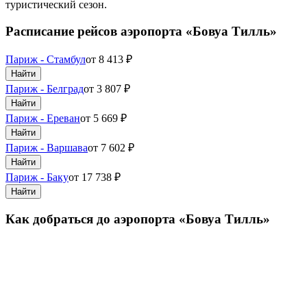
туристический сезон.
Расписание рейсов аэропорта «Бовуа Тилль»
Париж - Стамбул
от
8 413
₽
Найти
Париж - Белград
от
3 807
₽
Найти
Париж - Ереван
от
5 669
₽
Найти
Париж - Варшава
от
7 602
₽
Найти
Париж - Баку
от
17 738
₽
Найти
Как добраться до аэропорта «Бовуа Тилль»