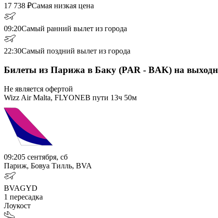
17 738
₽
Самая низкая цена
09:20
Самый ранний вылет из города
22:30
Самый поздний вылет из города
Билеты из Парижа в Баку (PAR - BAK) на выход
Не является офертой
Wizz Air Malta, FLYONE
В пути
13ч 50м
09:20
5 сентября, сб
Париж, Бовуа Тилль, BVA
BVA
GYD
1
пересадка
Лоукост