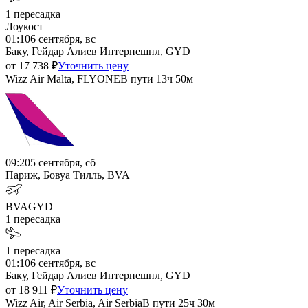
1
пересадка
Лоукост
01:10
6 сентября, вс
Баку, Гейдар Алиев Интернешнл, GYD
от
17 738
₽
Уточнить цену
Wizz Air Malta, FLYONE
В пути
13ч 50м
09:20
5 сентября, сб
Париж, Бовуа Тилль, BVA
BVA
GYD
1
пересадка
1
пересадка
01:10
6 сентября, вс
Баку, Гейдар Алиев Интернешнл, GYD
от
18 911
₽
Уточнить цену
Wizz Air, Air Serbia, Air Serbia
В пути
25ч 30м