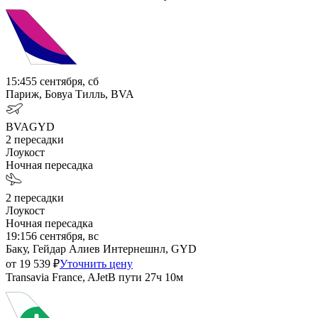
15:45
5 сентября, сб
Париж, Бовуа Тилль, BVA
BVA
GYD
2
пересадки
Лоукост
Ночная пересадка
2
пересадки
Лоукост
Ночная пересадка
19:15
6 сентября, вс
Баку, Гейдар Алиев Интернешнл, GYD
от
19 539
₽
Уточнить цену
Transavia France, AJet
В пути
27ч 10м