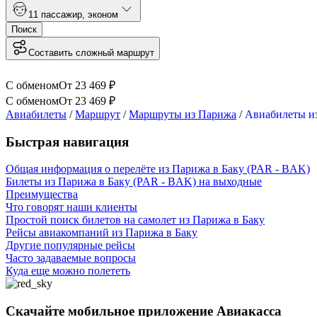
1
1 пассажир
,
эконом
Поиск
Составить сложный маршрут
С обменом
От
23 469
₽
С обменом
От
23 469
₽
Авиабилеты
/
Маршрут
/
Маршруты из Парижа
/
Авиабилеты из
Быстрая навигация
Общая информация о перелёте из Парижа в Баку (PAR - BAK)
Билеты из Парижа в Баку (PAR - BAK) на выходные
Преимущества
Что говорят наши клиенты
Простой поиск билетов на самолет из Парижа в Баку
Рейсы авиакомпаний из Парижа в Баку
Другие популярные рейсы
Часто задаваемые вопросы
Куда еще можно полететь
Скачайте мобильное приложение Авиакасса