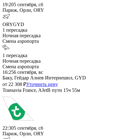
19:20
5 сентября, сб
Париж, Орли, ORY
ORY
GYD
1
пересадка
Ночная пересадка
Смена аэропорта
1
пересадка
Ночная пересадка
Смена аэропорта
16:25
6 сентября, вс
Баку, Гейдар Алиев Интернешнл, GYD
от
22 308
₽
Уточнить цену
Transavia France, AJet
В пути
15ч 55м
22:30
5 сентября, сб
Париж, Орли, ORY