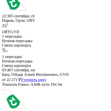
22:30
5 сентября, сб
Париж, Орли, ORY
ORY
GYD
1
пересадка
Ночная пересадка
Смена аэропорта
1
пересадка
Ночная пересадка
Смена аэропорта
03:40
7 сентября, пн
Баку, Гейдар Алиев Интернешнл, GYD
от
22 271
₽
Уточнить цену
Transavia France, AJet
В пути
19ч 5м