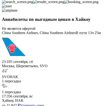
Авиабилеты по выгодным ценам в Хайкоу
Не является офертой
China Southern Airlines, China Southern Airlines
В пути
13ч 25м
23:10
5 сентября, сб
Москва, Шереметьево, SVO
SVO
HAK
1
пересадка
1
пересадка
17:35
6 сентября, вс
Хайкоу, HAK
от
21 847
₽
Уточнить цену