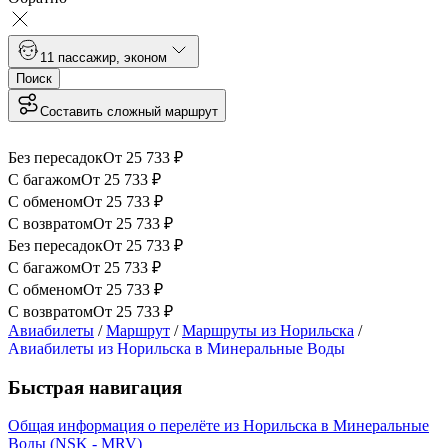
1
1 пассажир
,
эконом
Поиск
Составить сложный маршрут
Без пересадок
От
25 733
₽
С багажом
От
25 733
₽
С обменом
От
25 733
₽
С возвратом
От
25 733
₽
Без пересадок
От
25 733
₽
С багажом
От
25 733
₽
С обменом
От
25 733
₽
С возвратом
От
25 733
₽
Авиабилеты
/
Маршрут
/
Маршруты из Норильска
/
Авиабилеты из Норильска в Минеральные Воды
Быстрая навигация
Общая информация о перелёте из Норильска в Минеральные
Воды (NSK - MRV)