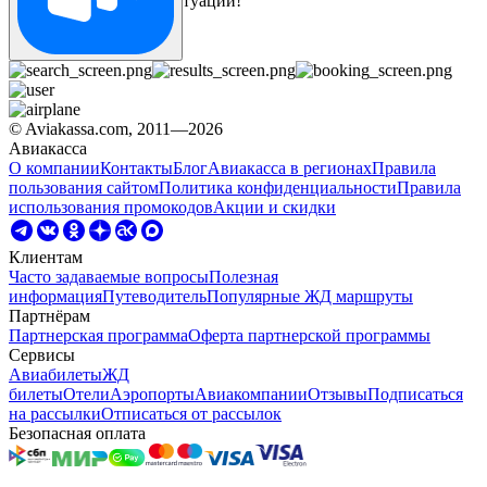
помочь вам в любой ситуации!
© Aviakassa.com, 2011—2026
Авиакасса
О компании
Контакты
Блог
Авиакасса в регионах
Правила
пользования сайтом
Политика конфиденциальности
Правила
использования промокодов
Акции и скидки
Клиентам
Часто задаваемые вопросы
Полезная
информация
Путеводитель
Популярные ЖД маршруты
Партнёрам
Партнерская программа
Оферта партнерской программы
Сервисы
Авиабилеты
ЖД
билеты
Отели
Аэропорты
Авиакомпании
Отзывы
Подписаться
на рассылки
Отписаться от рассылок
Безопасная оплата