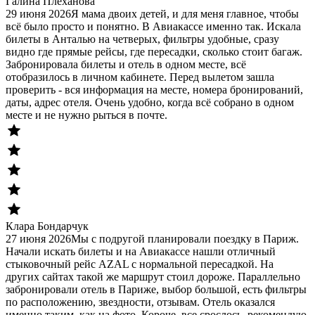
Галина Плеханова
29 июня 2026
Я мама двоих детей, и для меня главное, чтобы
всё было просто и понятно. В Авиакассе именно так. Искала
билеты в Анталью на четверых, фильтры удобные, сразу
видно где прямые рейсы, где пересадки, сколько стоит багаж.
Забронировала билеты и отель в одном месте, всё
отобразилось в личном кабинете. Перед вылетом зашла
проверить - вся информация на месте, номера бронирований,
даты, адрес отеля. Очень удобно, когда всё собрано в одном
месте и не нужно рыться в почте.
Клара Бондарчук
27 июня 2026
Мы с подругой планировали поездку в Париж.
Начали искать билеты и на Авиакассе нашли отличный
стыковочный рейс AZAL с нормальной пересадкой. На
других сайтах такой же маршрут стоил дороже. Параллельно
забронировали отель в Париже, выбор большой, есть фильтры
по расположению, звездности, отзывам. Отель оказался
именно таким, как на фото. Короче, все срослось, рекомендую.