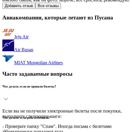
Добавить отзыв
Все отзывы
Авиакомпании, которые летают из Пусана
Jeju Air
Air Busan
MIAT Mongolian Airlines
Часто задаваемые вопросы
Что делать если не пришли билеты?
Если вы не получили электронные билеты после покупки,
выполните следующие шаги:
Что делать если рейс отменили?
- Проверьте папку "Спам". Иногда письма с билетами
автоматически попадают туда.