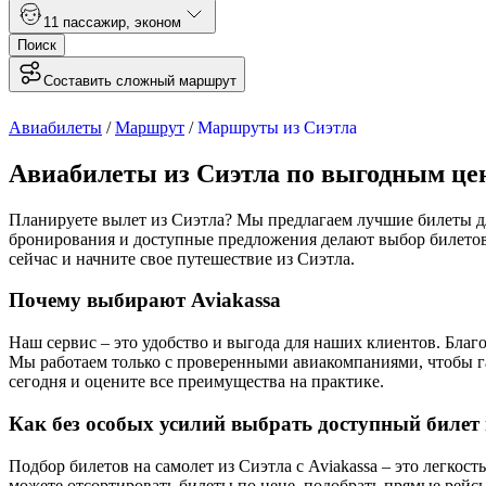
1
1 пассажир
,
эконом
Поиск
Составить сложный маршрут
Авиабилеты
/
Маршрут
/
Маршруты из Сиэтла
Авиабилеты из Сиэтла по выгодным це
Планируете вылет из Сиэтла? Мы предлагаем лучшие билеты дл
бронирования и доступные предложения делают выбор билетов
сейчас и начните свое путешествие из Сиэтла.
Почему выбирают Aviakassa
Наш сервис – это удобство и выгода для наших клиентов. Бла
Мы работаем только с проверенными авиакомпаниями, чтобы га
сегодня и оцените все преимущества на практике.
Как без особых усилий выбрать доступный билет 
Подбор билетов на самолет из Сиэтла с Aviakassa – это легко
можете отсортировать билеты по цене, подобрать прямые рейсы