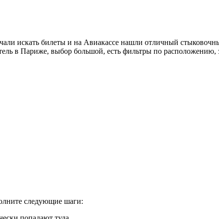
чали искать билеты и на Авиакассе нашли отличный стыковочны
ель в Париже, выбор большой, есть фильтры по расположению, з
полните следующие шаги:
чески попадают туда.