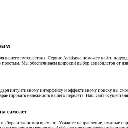
нам
я вашего путешествия. Сервис Aviakassa поможет найти подходя
 простым. Мы обеспечиваем широкий выбор авиабилетов от изв
годаря интуитивному интерфейсу и эффективному поиску вы смо
рантировать надежность вашего перелета. Наш сайт осуществля
на самолет
сть выбора и экономия времени. Укажите направление, нужные п
 и стыковочные маршруты. Aviakassa предоставляет информацию 