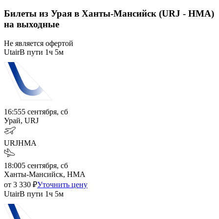
Билеты из Урая в Ханты-Мансийск (URJ - HMA)
на выходные
Не является офертой
Utair
В пути
1ч 5м
16:55
5 сентября, сб
Урай, URJ
URJ
HMA
18:00
5 сентября, сб
Ханты-Мансийск, HMA
от
3 330
₽
Уточнить цену
Utair
В пути
1ч 5м