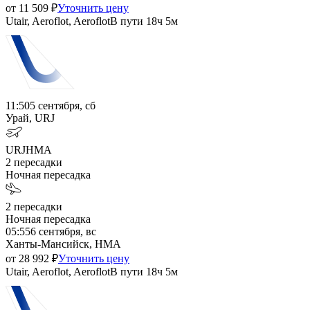
от
11 509
₽
Уточнить цену
Utair, Aeroflot, Aeroflot
В пути
18ч 5м
11:50
5 сентября, сб
Урай, URJ
URJ
HMA
2
пересадки
Ночная пересадка
2
пересадки
Ночная пересадка
05:55
6 сентября, вс
Ханты-Мансийск, HMA
от
28 992
₽
Уточнить цену
Utair, Aeroflot, Aeroflot
В пути
18ч 5м