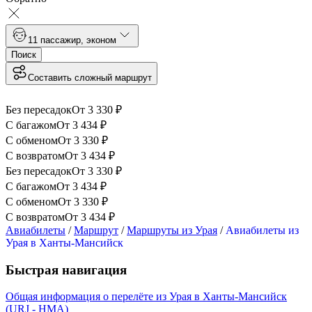
1
1 пассажир
,
эконом
Поиск
Составить сложный маршрут
Без пересадок
От
3 330
₽
С багажом
От
3 434
₽
С обменом
От
3 330
₽
С возвратом
От
3 434
₽
Без пересадок
От
3 330
₽
С багажом
От
3 434
₽
С обменом
От
3 330
₽
С возвратом
От
3 434
₽
Авиабилеты
/
Маршрут
/
Маршруты из Урая
/
Авиабилеты из
Урая в Ханты-Мансийск
Быстрая навигация
Общая информация о перелёте из Урая в Ханты-Мансийск
(URJ - HMA)