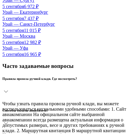
Урай
—
Сургут
5 сентября
6 972
₽
Урай
—
Екатеринбург
5 сентября
7 437
₽
Урай
—
Санкт-Петербург
5 сентября
11 015
₽
Урай
—
Москва
5 сентября
12 982
₽
Урай
—
Уфа
5 сентября
16 965
₽
Часто задаваемые вопросы
Правила провоза ручной клади. Где посмотреть?
Чтобы узнать правила провоза ручной клади, вы можете
воспользоваться несколькими удобными способами: 1. Сайт
Способы оплаты авиабилета?
авиакомпании На официальном сайте выбранной
авиакомпании всегда размещена актуальная информация о
допустимых размерах, весе и других требованиях к ручной
клади. 2. Маршрутная квитанция В маршрутной квитанции