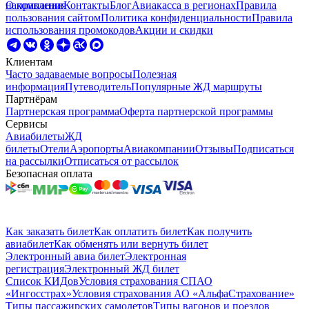
направления
О компании
Контакты
Блог
Авиакасса в регионах
Правила
пользования сайтом
Политика конфиденциальности
Правила
использования промокодов
Акции и скидки
Клиентам
Часто задаваемые вопросы
Полезная
информация
Путеводитель
Популярные ЖД маршруты
Партнёрам
Партнерская программа
Оферта партнерской программы
Сервисы
Авиабилеты
ЖД
билеты
Отели
Аэропорты
Авиакомпании
Отзывы
Подписаться
на рассылки
Отписаться от рассылок
Безопасная оплата
Как заказать билет
Как оплатить билет
Как получить
авиабилет
Как обменять или вернуть билет
Электронный авиа билет
Электронная
регистрация
Электронный ЖД билет
Список КИДов
Условия страхования СПАО
«Ингосстрах»
Условия страхования АО «АльфаСтрахование»
Типы пассажирских самолетов
Типы вагонов и поездов