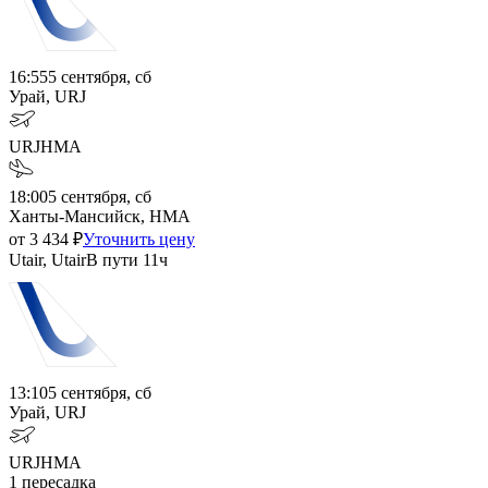
16:55
5 сентября, сб
Урай, URJ
URJ
HMA
18:00
5 сентября, сб
Ханты-Мансийск, HMA
от
3 434
₽
Уточнить цену
Utair, Utair
В пути
11ч
13:10
5 сентября, сб
Урай, URJ
URJ
HMA
1
пересадка