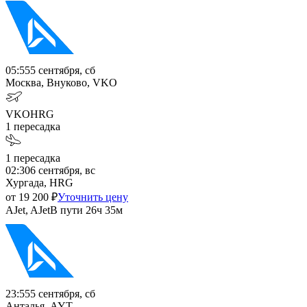
05:55
5 сентября, сб
Москва, Внуково, VKO
VKO
HRG
1
пересадка
1
пересадка
02:30
6 сентября, вс
Хургада, HRG
от
19 200
₽
Уточнить цену
AJet, AJet
В пути
26ч 35м
23:55
5 сентября, сб
Анталья, AYT