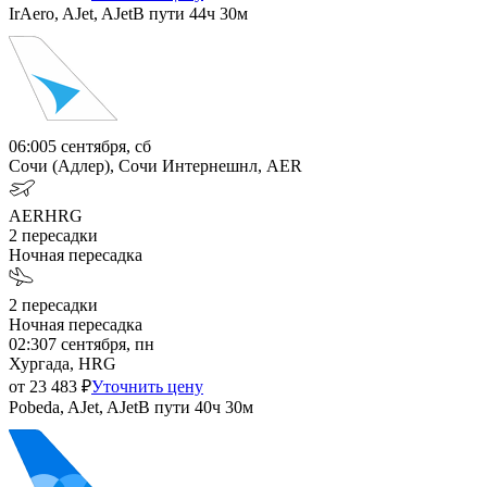
IrAero, AJet, AJet
В пути
44ч 30м
06:00
5 сентября, сб
Сочи (Адлер), Сочи Интернешнл, AER
AER
HRG
2
пересадки
Ночная пересадка
2
пересадки
Ночная пересадка
02:30
7 сентября, пн
Хургада, HRG
от
23 483
₽
Уточнить цену
Pobeda, AJet, AJet
В пути
40ч 30м