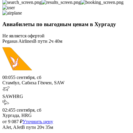
Авиабилеты по выгодным ценам в Хургаду
Не является офертой
Pegasus Airlines
В пути
2ч 40м
00:05
5 сентября, сб
Стамбул, Сабиха Гёкчен, SAW
SAW
HRG
02:45
5 сентября, сб
Хургада, HRG
от
9 087
₽
Уточнить цену
AJet, AJet
В пути
20ч 35м