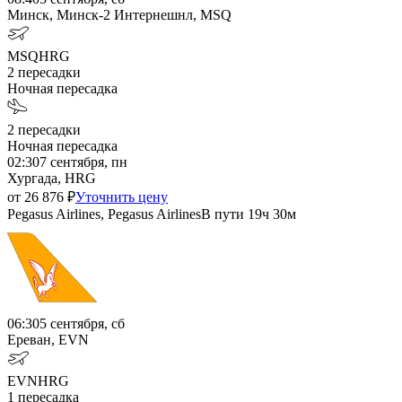
Минск, Минск-2 Интернешнл, MSQ
MSQ
HRG
2
пересадки
Ночная пересадка
2
пересадки
Ночная пересадка
02:30
7 сентября, пн
Хургада, HRG
от
26 876
₽
Уточнить цену
Pegasus Airlines, Pegasus Airlines
В пути
19ч 30м
06:30
5 сентября, сб
Ереван, EVN
EVN
HRG
1
пересадка