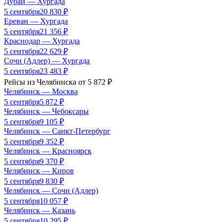
Дубай
—
Хургада
5 сентября
20 830
₽
Ереван
—
Хургада
5 сентября
21 356
₽
Краснодар
—
Хургада
5 сентября
22 629
₽
Сочи (Адлер)
—
Хургада
5 сентября
23 483
₽
Рейсы из
Челябинска
от
5 872
₽
Челябинск
—
Москва
5 сентября
5 872
₽
Челябинск
—
Чебоксары
5 сентября
9 105
₽
Челябинск
—
Санкт-Петербург
5 сентября
9 352
₽
Челябинск
—
Красноярск
5 сентября
9 370
₽
Челябинск
—
Киров
5 сентября
9 830
₽
Челябинск
—
Сочи (Адлер)
5 сентября
10 057
₽
Челябинск
—
Казань
5 сентября
10 295
₽