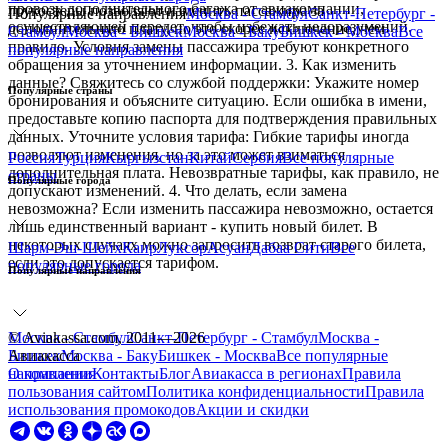
провозу дополнительного багажа от авиакомпании,
лоукостеры позволяют изменить пассажира за
Популярные направления
Москва - Стамбул
Санкт-Петербург -
осуществляющей перелет, чтобы избежать недоразумений.
дополнительную плату, но это скорее исключение, чем
Стамбул
Москва - Бишкек
Москва - Баку
Бишкек - Москва
Все
правило. Условия замены пассажира требуют конкретного
популярные направления
обращения за уточнением информации. 3. Как изменить
данные? Свяжитесь со службой поддержки: Укажите номер
Популярные страны
бронирования и объясните ситуацию. Если ошибка в имени,
предоставьте копию паспорта для подтверждения правильных
данных. Уточните условия тарифа: Гибкие тарифы иногда
позволяют изменения, но за это может взиматься
Россия
Турция
Кыргызстан
Китай
Сербия
Все
популярные
дополнительная плата. Невозвратные тарифы, как правило, не
страны
Популярные города
допускают изменений. 4. Что делать, если замена
невозможна? Если изменить пассажира невозможно, остается
лишь единственный вариант - купить новый билет. В
некоторых случаях можно запросить возврат старого билета,
Шарм-Эш-Шейх
Каир
Луксор
Асуан
Дабаа Сити
Все
если это допускается тарифом.
популярные города
Популярные направления
Москва - Стамбул
© Aviakassa.com, 2011—2026
Санкт-Петербург - Стамбул
Москва -
Бишкек
Авиакасса
Москва - Баку
Бишкек - Москва
Все
популярные
направления
О компании
Контакты
Блог
Авиакасса в регионах
Правила
пользования сайтом
Политика конфиденциальности
Правила
использования промокодов
Акции и скидки