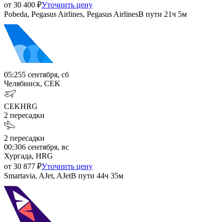
от
30 400
₽
Уточнить цену
Pobeda, Pegasus Airlines, Pegasus Airlines
В пути
21ч 5м
05:25
5 сентября, сб
Челябинск, CEK
CEK
HRG
2
пересадки
2
пересадки
00:30
6 сентября, вс
Хургада, HRG
от
30 877
₽
Уточнить цену
Smartavia, AJet, AJet
В пути
44ч 35м