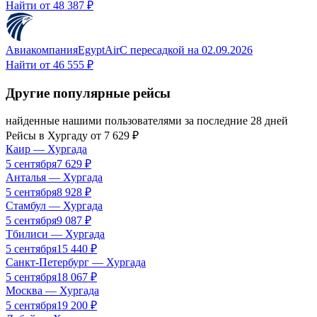
Найти от
48 387 ₽
Авиакомпания
EgyptAir
С пересадкой
на
02.09.2026
Найти от
46 555 ₽
Другие популярные рейсы
найденные нашими пользователями за последние 28 дней
Рейсы в
Хургаду
от
7 629
₽
Каир
—
Хургада
5 сентября
7 629
₽
Анталья
—
Хургада
5 сентября
8 928
₽
Стамбул
—
Хургада
5 сентября
9 087
₽
Тбилиси
—
Хургада
5 сентября
15 440
₽
Санкт-Петербург
—
Хургада
5 сентября
18 067
₽
Москва
—
Хургада
5 сентября
19 200
₽