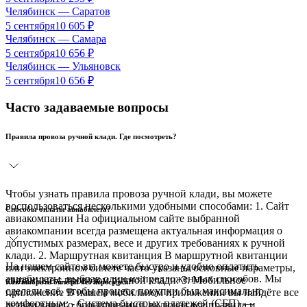
Челябинск
—
Саратов
5 сентября
10 605
₽
Челябинск
—
Самара
5 сентября
10 656
₽
Челябинск
—
Ульяновск
5 сентября
10 656
₽
Часто задаваемые вопросы
Правила провоза ручной клади. Где посмотреть?
Чтобы узнать правила провоза ручной клади, вы можете
воспользоваться несколькими удобными способами: 1. Сайт
Способы оплаты авиабилета?
авиакомпании На официальном сайте выбранной
авиакомпании всегда размещена актуальная информация о
допустимых размерах, весе и других требованиях к ручной
клади. 2. Маршрутная квитанция В маршрутной квитанции
На нашем сайте вы можете быстро и удобно оплатить
или электронном билете часто указаны основные параметры,
авиабилеты, выбрав один из предложенных способов. Мы
связанные с провозом ручной клади. 3. Мобильное
Как выбрать билеты без пересадки?
сделали всё, чтобы процесс покупки был максимально
приложение В нашем мобильном приложении вы найдёте все
комфортным: - Система быстрых платежей (СБП) —
детали вашего бронирования, включая все правила и