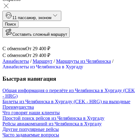
1
1 пассажир
,
эконом
Поиск
Составить сложный маршрут
С обменом
От
29 400
₽
С обменом
От
29 400
₽
Авиабилеты
/
Маршрут
/
Маршруты из Челябинска
/
Авиабилеты из Челябинска в Хургаду
Быстрая навигация
Общая информация о перелёте из Челябинска в Хургаду (CEK
- HRG)
Билеты из Челябинска в Хургаду (CEK - HRG) на выходные
Преимущества
Что говорят наши клиенты
Простой поиск рейсов из Челябинска в Хургаду
Рейсы авиакомпаний из Челябинска в Хургаду
Другие популярные рейсы
Часто задаваемые вопросы