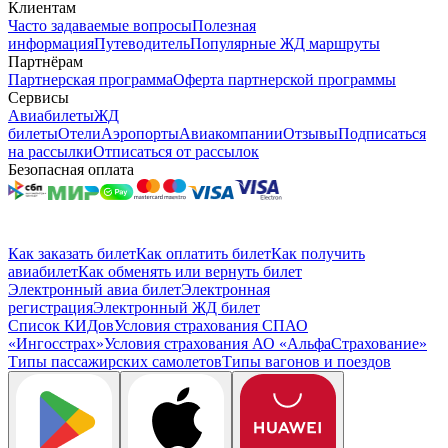
Клиентам
Часто задаваемые вопросы
Полезная
информация
Путеводитель
Популярные ЖД маршруты
Партнёрам
Партнерская программа
Оферта партнерской программы
Сервисы
Авиабилеты
ЖД
билеты
Отели
Аэропорты
Авиакомпании
Отзывы
Подписаться
на рассылки
Отписаться от рассылок
Безопасная оплата
Как заказать билет
Как оплатить билет
Как получить
авиабилет
Как обменять или вернуть билет
Электронный авиа билет
Электронная
регистрация
Электронный ЖД билет
Список КИДов
Условия страхования СПАО
«Ингосстрах»
Условия страхования АО «АльфаСтрахование»
Типы пассажирских самолетов
Типы вагонов и поездов