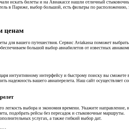
чали искать билеты и на Авиакассе нашли отличный стыковочны
ель в Париже, выбор большой, есть фильтры по расположению, з
м ценам
ты для вашего путешествия. Сервис Aviakassa поможет выбрать
беспечиваем большой выбор авиабилетов от известных авиакомп
агодаря интуитивному интерфейсу и быстрому поиску вы сможет
ить надежность вашего авиаперелета. Наш сайт осуществляет с
релет
это легкость выбора и экономия времени. Укажите направление
ета, подобрать рейсы без пересадок и стыковочные маршруты.
полнительных услугах, а также гибкий выбор дат.