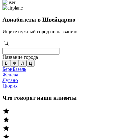
Авиабилеты в Швейцарию
Ищите нужный город по названию
Название города
Б
Ж
Л
Ц
Берн
Базель
Женева
Лугано
Цюрих
Что говорят наши клиенты