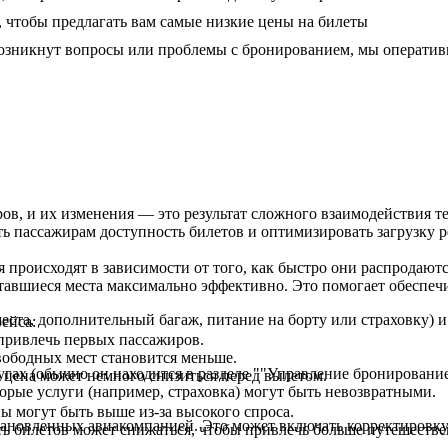
чтобы предлагать вам самые низкие цены на билеты
 возникнут вопросы или проблемы с бронированием, мы операти
ов, и их изменения — это результат сложного взаимодействия 
ь пассажирам доступность билетов и оптимизировать загрузку 
 происходят в зависимости от того, как быстро они распродаютс
тавшиеся места максимально эффективно. Это помогает обеспечи
ста, дополнительный багаж, питание на борту или страховку) и
ейса:
привлечь первых пассажиров.
свободных мест становится меньше.
угах (обычно он находится в разделе ""Управление бронировани
, цена может немного снизиться перед вылетом.
торые услуги (например, страховка) могут быть невозвратными.
ы могут быть выше из-за высокого спроса.
становленных авиакомпанией. Это может включать корректировк
ь билетов может снижаться, чтобы привлечь больше путешестве