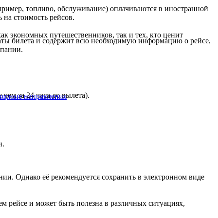
пример, топливо, обслуживание) оплачиваются в иностранной
 на стоимость рейсов.
ак экономных путешественников, так и тех, кто ценит
аты билета и содержит всю необходимую информацию о рейсе,
мпании.
чем за 24 часа до вылета).
лярные направления
и.
нии. Однако её рекомендуется сохранить в электронном виде
 рейсе и может быть полезна в различных ситуациях,