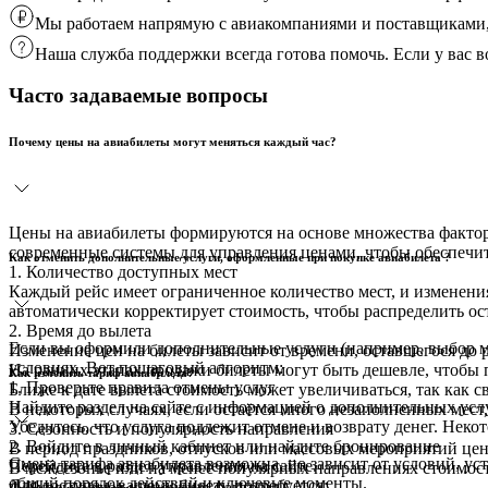
Мы работаем напрямую с авиакомпаниями и поставщиками, 
Наша служба поддержки всегда готова помочь. Если у вас
Часто задаваемые вопросы
Почему цены на авиабилеты могут меняться каждый час?
Цены на авиабилеты формируются на основе множества фактор
современные системы для управления ценами, чтобы обеспечит
Как отменить дополнительные услуги, оформленные при покупке авиабилета ?
1. Количество доступных мест
Каждый рейс имеет ограниченное количество мест, и изменения
автоматически корректирует стоимость, чтобы распределить ос
2. Время до вылета
Если вы оформили дополнительные услуги (например, выбор ме
Изменение цен на билеты зависит от времени, оставшегося до р
условиях. Вот пошаговый алгоритм:
На ранних этапах продажи билеты могут быть дешевле, чтобы 
Как изменить тариф авиабилета?
1. Проверьте правила отмены услуг
Ближе к дате вылета стоимость может увеличиваться, так как 
Найдите раздел на сайте с информацией о дополнительных усл
В некоторых случаях, если остаётся много незаполненных мест
Убедитесь, что услуга подлежит отмене и возврату денег. Неко
3. Сезонность и популярность направления
2. Войдите в личный кабинет или найдите бронирование
В период праздников, отпусков или массовых мероприятий цен
Смена тарифа авиабилета возможна, но зависит от условий, у
Перейдите в раздел управления на сайте.
В межсезонье или на менее популярных направлениях стоимост
общий порядок действий и ключевые моменты.
Для доступа к вашему билету потребуется:
4. Курсы валют и внешние факторы