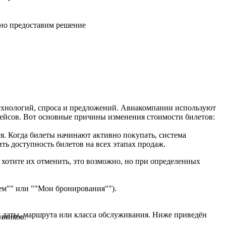
вно предоставим решение
технологий, спроса и предложений. Авиакомпании используют
рейсов. Вот основные причины изменения стоимости билетов:
я. Когда билеты начинают активно покупать, система
ть доступность билетов на всех этапах продаж.
 хотите их отменить, это возможно, но при определенных
ем"" или ""Мои бронирования"").
у даты, маршрута или класса обслуживания. Ниже приведён
нников.