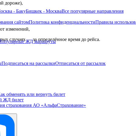
й дороже),
осква - Баку
Бишкек - Москва
Все
популярные направления
ования сайтом
Политика конфиденциальности
Правила использов
ют изменений,
рых случаях — за определённое время до рейса.
Популярные ЖД маршруты
ы
Подписаться на рассылки
Отписаться от рассылок
ак обменять или вернуть билет
й ЖД билет
ия страхования АО «АльфаСтрахование»