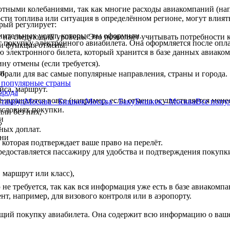
ютными колебаниями, так как многие расходы авиакомпаний (на
сти топлива или ситуация в определённом регионе, могут влиять
рый регулирует:
нительных услуг, которые вы оформили.
 на следующий уровень. Это позволяет учитывать потребности к
 покупку электронного авиабилета. Она оформляется после опл
ли функция отмены.
ью электронного билета, который хранится в базе данных авиако
ну отмены (если требуется).
ки
брали для вас самые популярные направления, страны и города.
популярные страны
йса, маршрут.
:
орода
.
звращаются вовсе (например, если отмена осуществляется менее 
Стамбул
Москва - Бишкек
Москва - Баку
Бишкек - Москва
Все
попу
условиях покупки.
ли без них,
и
?
ных доплат.
они
которая подтверждает ваше право на перелёт.
редоставляется пассажиру для удобства и подтверждения покупк
 маршрут или класс),
 требуется, так как вся информация уже есть в базе авиакомпа
нт, например, для визового контроля или в аэропорту.
ий покупку авиабилета. Она содержит всю информацию о вашем