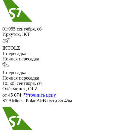
01:05
5 сентября, сб
Иркутск, IKT
IKT
OLZ
1
пересадка
Ночная пересадка
1
пересадка
Ночная пересадка
10:50
5 сентября, сб
Олёкминск, OLZ
от
45 074
₽
Уточнить цену
S7 Airlines, Polar Air
В пути
8ч 45м