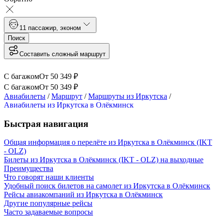
1
1 пассажир
,
эконом
Поиск
Составить сложный маршрут
С багажом
От
50 349
₽
С багажом
От
50 349
₽
Авиабилеты
/
Маршрут
/
Маршруты из Иркутска
/
Авиабилеты из Иркутска в Олёкминск
Быстрая навигация
Общая информация о перелёте из Иркутска в Олёкминск (IKT
- OLZ)
Билеты из Иркутска в Олёкминск (IKT - OLZ) на выходные
Преимущества
Что говорят наши клиенты
Удобный поиск билетов на самолет из Иркутска в Олёкминск
Рейсы авиакомпаний из Иркутска в Олёкминск
Другие популярные рейсы
Часто задаваемые вопросы