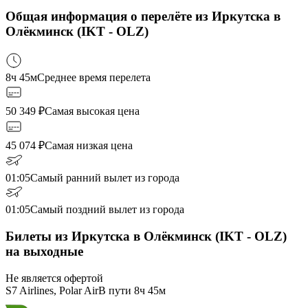
Общая информация о перелёте из Иркутска в
Олёкминск (IKT - OLZ)
8ч 45м
Среднее время перелета
50 349
₽
Самая высокая цена
45 074
₽
Самая низкая цена
01:05
Самый ранний вылет из города
01:05
Самый поздний вылет из города
Билеты из Иркутска в Олёкминск (IKT - OLZ)
на выходные
Не является офертой
S7 Airlines, Polar Air
В пути
8ч 45м