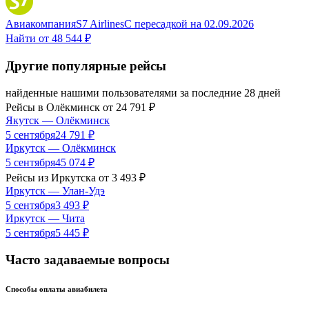
Авиакомпания
S7 Airlines
С пересадкой
на
02.09.2026
Найти от
48 544 ₽
Другие популярные рейсы
найденные нашими пользователями за последние 28 дней
Рейсы в
Олёкминск
от
24 791
₽
Якутск
—
Олёкминск
5 сентября
24 791
₽
Иркутск
—
Олёкминск
5 сентября
45 074
₽
Рейсы из
Иркутска
от
3 493
₽
Иркутск
—
Улан-Удэ
5 сентября
3 493
₽
Иркутск
—
Чита
5 сентября
5 445
₽
Часто задаваемые вопросы
Способы оплаты авиабилета