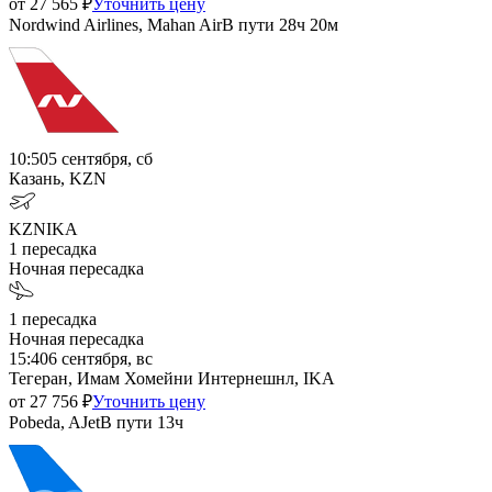
от
27 565
₽
Уточнить цену
Nordwind Airlines, Mahan Air
В пути
28ч 20м
10:50
5 сентября, сб
Казань, KZN
KZN
IKA
1
пересадка
Ночная пересадка
1
пересадка
Ночная пересадка
15:40
6 сентября, вс
Тегеран, Имам Хомейни Интернешнл, IKA
от
27 756
₽
Уточнить цену
Pobeda, AJet
В пути
13ч