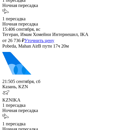
1
пересадка
Ночная пересадка
1
пересадка
Ночная пересадка
15:40
6 сентября, вс
Тегеран, Имам Хомейни Интернешнл, IKA
от
26 736
₽
Уточнить цену
Pobeda, Mahan Air
В пути
17ч 20м
21:50
5 сентября, сб
Казань, KZN
KZN
IKA
1
пересадка
Ночная пересадка
1
пересадка
Ночная пересадка