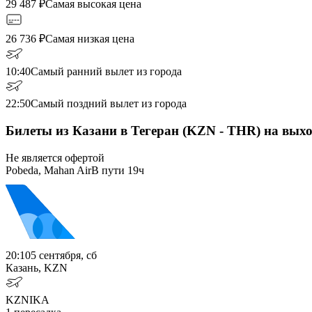
29 487
₽
Самая высокая цена
26 736
₽
Самая низкая цена
10:40
Самый ранний вылет из города
22:50
Самый поздний вылет из города
Билеты из Казани в Тегеран (KZN - THR) на вых
Не является офертой
Pobeda, Mahan Air
В пути
19ч
20:10
5 сентября, сб
Казань, KZN
KZN
IKA