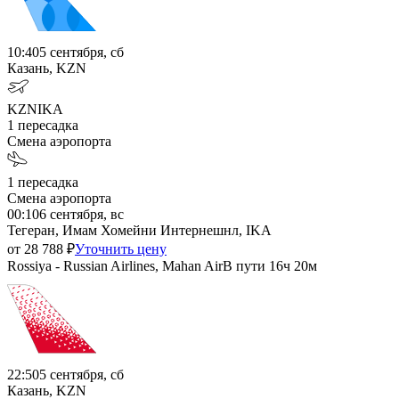
10:40
5 сентября, сб
Казань, KZN
KZN
IKA
1
пересадка
Смена аэропорта
1
пересадка
Смена аэропорта
00:10
6 сентября, вс
Тегеран, Имам Хомейни Интернешнл, IKA
от
28 788
₽
Уточнить цену
Rossiya - Russian Airlines, Mahan Air
В пути
16ч 20м
22:50
5 сентября, сб
Казань, KZN