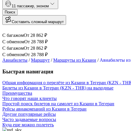
1
1 пассажир
,
эконом
Поиск
Составить сложный маршрут
С багажом
От
28 862
₽
С обменом
От
28 788
₽
С багажом
От
28 862
₽
С обменом
От
28 788
₽
Авиабилеты
/
Маршрут
/
Маршруты из Казани
/
Авиабилеты из 
Быстрая навигация
Общая информация о перелёте из Казани в Тегеран (KZN - TH
Билеты из Казани в Тегеран (KZN - THR) на выходные
Преимущества
Что говорят наши клиенты
Простой поиск билетов на самолет из Казани в Тегеран
Рейсы авиакомпаний из Казани в Тегеран
Другие популярные рейсы
Часто задаваемые вопросы
Куда еще можно полететь