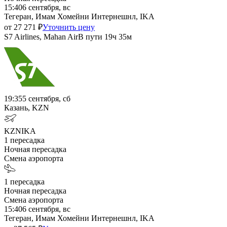
15:40
6 сентября, вс
Тегеран, Имам Хомейни Интернешнл, IKA
от
27 271
₽
Уточнить цену
S7 Airlines, Mahan Air
В пути
19ч 35м
19:35
5 сентября, сб
Казань, KZN
KZN
IKA
1
пересадка
Ночная пересадка
Смена аэропорта
1
пересадка
Ночная пересадка
Смена аэропорта
15:40
6 сентября, вс
Тегеран, Имам Хомейни Интернешнл, IKA