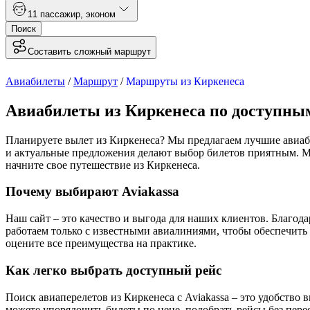
1
1 пассажир
,
эконом
Поиск
Составить сложный маршрут
Авиабилеты
/
Маршрут
/
Маршруты из Киркенеса
Авиабилеты из Киркенеса по доступны
Планируете вылет из Киркенеса? Мы предлагаем лучшие авиаб
и актуальные предложения делают выбор билетов приятным. М
начните свое путешествие из Киркенеса.
Почему выбирают Aviakassa
Наш сайт – это качество и выгода для наших клиентов. Благо
работаем только с известными авиалиниями, чтобы обеспечить
оцените все преимущества на практике.
Как легко выбрать доступный рейс
Поиск авиаперелетов из Киркенеса с Aviakassa – это удобство
можете упорядочить билеты по цене, подобрать рейсы без пер