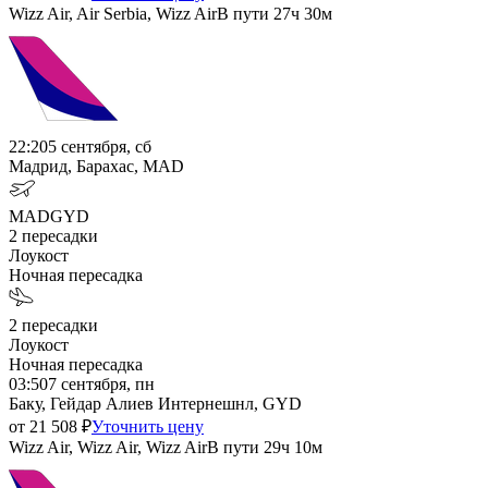
Wizz Air, Air Serbia, Wizz Air
В пути
27ч 30м
22:20
5 сентября, сб
Мадрид, Барахас, MAD
MAD
GYD
2
пересадки
Лоукост
Ночная пересадка
2
пересадки
Лоукост
Ночная пересадка
03:50
7 сентября, пн
Баку, Гейдар Алиев Интернешнл, GYD
от
21 508
₽
Уточнить цену
Wizz Air, Wizz Air, Wizz Air
В пути
29ч 10м