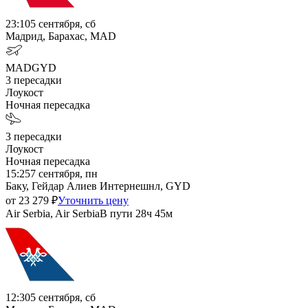
23:10
5 сентября, сб
Мадрид, Барахас, MAD
MAD
GYD
3
пересадки
Лоукост
Ночная пересадка
3
пересадки
Лоукост
Ночная пересадка
15:25
7 сентября, пн
Баку, Гейдар Алиев Интернешнл, GYD
от
23 279
₽
Уточнить цену
Air Serbia, Air Serbia
В пути
28ч 45м
12:30
5 сентября, сб