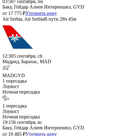
03:50
7 сентября, пн
Баку, Гейдар Алиев Интернешнл, GYD
от
17 775
₽
Уточнить цену
Air Serbia, Air Serbia
В пути
28ч 45м
12:30
5 сентября, сб
Мадрид, Барахас, MAD
MAD
GYD
1
пересадка
Лоукост
Ночная пересадка
1
пересадка
Лоукост
Ночная пересадка
19:15
6 сентября, вс
Баку, Гейдар Алиев Интернешнл, GYD
от
19 485
₽
Уточнить цену