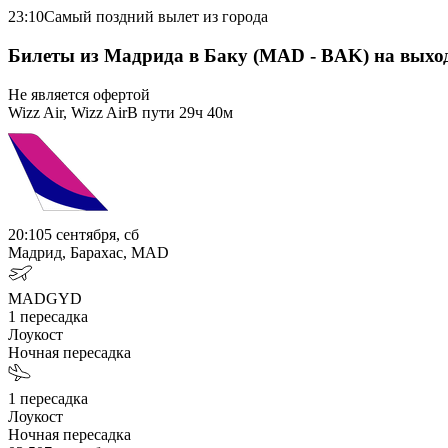
23:10
Самый поздний вылет из города
Билеты из Мадрида в Баку (MAD - BAK) на выхо
Не является офертой
Wizz Air, Wizz Air
В пути
29ч 40м
20:10
5 сентября, сб
Мадрид, Барахас, MAD
MAD
GYD
1
пересадка
Лоукост
Ночная пересадка
1
пересадка
Лоукост
Ночная пересадка