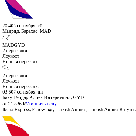
20:40
5 сентября, сб
Мадрид, Барахас, MAD
MAD
GYD
2
пересадки
Лоукост
Ночная пересадка
2
пересадки
Лоукост
Ночная пересадка
03:50
7 сентября, пн
Баку, Гейдар Алиев Интернешнл, GYD
от
21 836
₽
Уточнить цену
Iberia Express, Eurowings, Turkish Airlines, Turkish Airlines
В пути