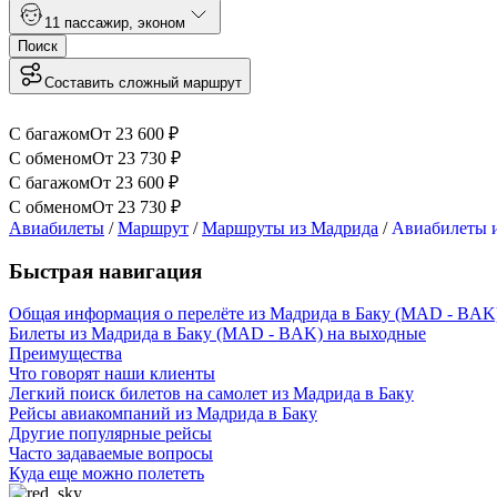
1
1 пассажир
,
эконом
Поиск
Составить сложный маршрут
С багажом
От
23 600
₽
С обменом
От
23 730
₽
С багажом
От
23 600
₽
С обменом
От
23 730
₽
Авиабилеты
/
Маршрут
/
Маршруты из Мадрида
/
Авиабилеты и
Быстрая навигация
Общая информация о перелёте из Мадрида в Баку (MAD - BAK
Билеты из Мадрида в Баку (MAD - BAK) на выходные
Преимущества
Что говорят наши клиенты
Легкий поиск билетов на самолет из Мадрида в Баку
Рейсы авиакомпаний из Мадрида в Баку
Другие популярные рейсы
Часто задаваемые вопросы
Куда еще можно полететь