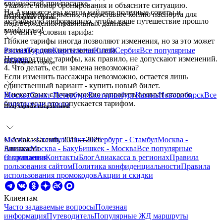
сложностей при посадке.
Укажите номер бронирования и объясните ситуацию.
На Авиакассе вы всегда найдете полезные советы и
Если ошибка в имени, предоставьте копию паспорта для
Популярные страны
актуальную информацию, чтобы ваше путешествие прошло
подтверждения правильных данных.
комфортно!
Уточните условия тарифа:
Гибкие тарифы иногда позволяют изменения, но за это может
взиматься дополнительная плата.
Россия
Турция
Кыргызстан
Китай
Сербия
Все
популярные
Невозвратные тарифы, как правило, не допускают изменений.
страны
Популярные города
4. Что делать, если замена невозможна?
Если изменить пассажира невозможно, остается лишь
единственный вариант - купить новый билет.
В некоторых случаях можно запросить возврат старого
Москва
Санкт-Петербург
Екатеринбург
Казань
Новосибирск
Все
билета, если это допускается тарифом.
популярные города
Популярные направления
Москва - Стамбул
© Aviakassa.com, 2011—2026
Санкт-Петербург - Стамбул
Москва -
Бишкек
Авиакасса
Москва - Баку
Бишкек - Москва
Все
популярные
направления
О компании
Контакты
Блог
Авиакасса в регионах
Правила
пользования сайтом
Политика конфиденциальности
Правила
использования промокодов
Акции и скидки
Клиентам
Часто задаваемые вопросы
Полезная
информация
Путеводитель
Популярные ЖД маршруты