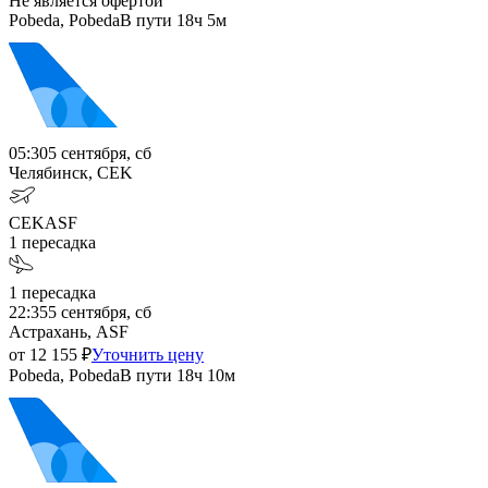
Не является офертой
Pobeda, Pobeda
В пути
18ч 5м
05:30
5 сентября, сб
Челябинск, CEK
CEK
ASF
1
пересадка
1
пересадка
22:35
5 сентября, сб
Астрахань, ASF
от
12 155
₽
Уточнить цену
Pobeda, Pobeda
В пути
18ч 10м