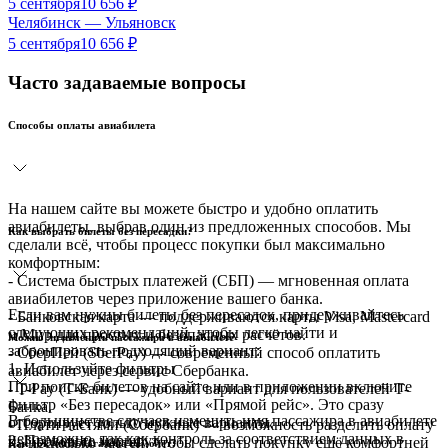
5 сентября
10 656
₽
Челябинск
—
Ульяновск
5 сентября
10 656
₽
Часто задаваемые вопросы
Способы оплаты авиабилета
На нашем сайте вы можете быстро и удобно оплатить
авиабилеты, выбрав один из предложенных способов. Мы
Как выбрать билеты без пересадки?
сделали всё, чтобы процесс покупки был максимально
комфортным:
- Система быстрых платежей (СБП) — мгновенная оплата
авиабилетов через приложение вашего банка.
Если вам нужны билеты без пересадок, придерживайтесь
- Банковская карта — поддерживаются карты Visa, Mastercard
следующих рекомендаций, чтобы легко найти и
и Мир для простых и безопасных расчётов.
Можно ли изменить пассажира в авиабилете
забронировать подходящий вариант:
- СберПей (SberPay) — современный способ оплатить
1. Используйте фильтры
авиабилет через сервис Сбербанка.
При поиске билетов на сайте или в приложении включите
- T-Pay (Т-Банк) — удобный вариант для пользователей Т-
фильтр «Без пересадок» или «Прямой рейс». Это сразу
Банка.
В большинстве случаев изменить имя пассажира в авиабилете
отсортирует только нужные варианты.
- Плати частями (Сбербанк) — возможность разделить оплату
невозможно, так как контроль за соответствием данных в
2. Проверьте маршрут
на несколько частей, чтобы сделать покупку ещё комфортней
Как докупить багаж на самолет?