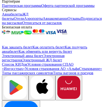
Партнёрам
Партнерская программа
Оферта партнерской программы
Сервисы
Авиабилеты
ЖД
билеты
Отели
Аэропорты
Авиакомпании
Отзывы
Подписаться
на рассылки
Отписаться от рассылок
Безопасная оплата
Как заказать билет
Как оплатить билет
Как получить
авиабилет
Как обменять или вернуть билет
Электронный авиа билет
Электронная
регистрация
Электронный ЖД билет
Список КИДов
Условия страхования СПАО
«Ингосстрах»
Условия страхования АО «АльфаСтрахование»
Типы пассажирских самолетов
Типы вагонов и поездов