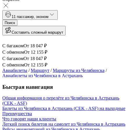
1
1 пассажир
,
эконом
Поиск
Составить сложный маршрут
С багажом
От
18 047
₽
С обменом
От
12 155
₽
С багажом
От
18 047
₽
С обменом
От
12 155
₽
Авиабилеты
/
Маршрут
/
Маршруты из Челябинска
/
Авиабилеты из Челябинска в Астрахань
Быстрая навигация
Общая информация о перелёте из Челябинска в Астрахань
(CEK - ASF)
Билеты из Челябинска в Астрахань (CEK - ASF) на выходные
Преимущества
Что говорят наши клиенты
Легкий поиск билетов на самолет из Челябинска в Астрахань
Рейсы авиакомпаний из Челябинска в Астрахань