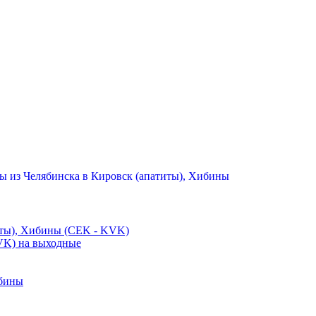
ы из Челябинска в Кировск (апатиты), Хибины
иты), Хибины (CEK - KVK)
VK) на выходные
ибины