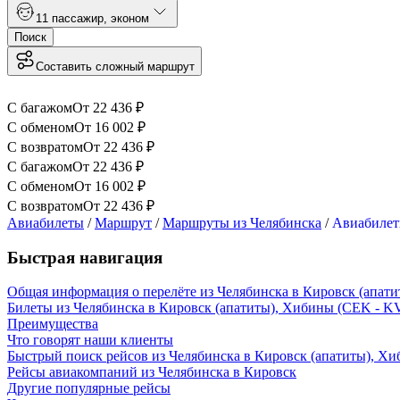
1
1 пассажир
,
эконом
Поиск
Составить сложный маршрут
С багажом
От
22 436
₽
С обменом
От
16 002
₽
С возвратом
От
22 436
₽
С багажом
От
22 436
₽
С обменом
От
16 002
₽
С возвратом
От
22 436
₽
Авиабилеты
/
Маршрут
/
Маршруты из Челябинска
/
Авиабилет
Быстрая навигация
Общая информация о перелёте из Челябинска в Кировск (апат
Билеты из Челябинска в Кировск (апатиты), Хибины (CEK - K
Преимущества
Что говорят наши клиенты
Быстрый поиск рейсов из Челябинска в Кировск (апатиты), Х
Рейсы авиакомпаний из Челябинска в Кировск
Другие популярные рейсы