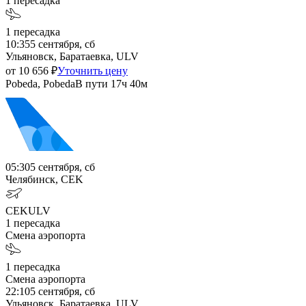
1
пересадка
1
пересадка
10:35
5 сентября, сб
Ульяновск, Баратаевка, ULV
от
10 656
₽
Уточнить цену
Pobeda, Pobeda
В пути
17ч 40м
05:30
5 сентября, сб
Челябинск, CEK
CEK
ULV
1
пересадка
Смена аэропорта
1
пересадка
Смена аэропорта
22:10
5 сентября, сб
Ульяновск, Баратаевка, ULV