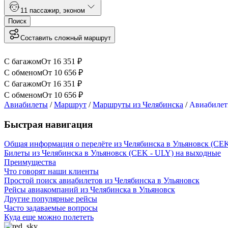
1
1 пассажир
,
эконом
Поиск
Составить сложный маршрут
С багажом
От
16 351
₽
С обменом
От
10 656
₽
С багажом
От
16 351
₽
С обменом
От
10 656
₽
Авиабилеты
/
Маршрут
/
Маршруты из Челябинска
/
Авиабилет
Быстрая навигация
Общая информация о перелёте из Челябинска в Ульяновск (CE
Билеты из Челябинска в Ульяновск (CEK - ULY) на выходные
Преимущества
Что говорят наши клиенты
Простой поиск авиабилетов из Челябинска в Ульяновск
Рейсы авиакомпаний из Челябинска в Ульяновск
Другие популярные рейсы
Часто задаваемые вопросы
Куда еще можно полететь