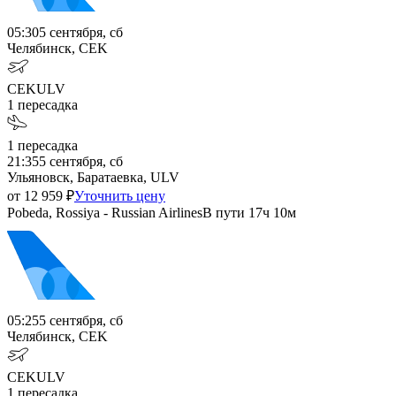
05:30
5 сентября, сб
Челябинск, CEK
CEK
ULV
1
пересадка
1
пересадка
21:35
5 сентября, сб
Ульяновск, Баратаевка, ULV
от
12 959
₽
Уточнить цену
Pobeda, Rossiya - Russian Airlines
В пути
17ч 10м
05:25
5 сентября, сб
Челябинск, CEK
CEK
ULV
1
пересадка