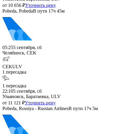
от
10 656
₽
Уточнить цену
Pobeda, Pobeda
В пути
17ч 45м
05:25
5 сентября, сб
Челябинск, CEK
CEK
ULV
1
пересадка
1
пересадка
22:10
5 сентября, сб
Ульяновск, Баратаевка, ULV
от
11 121
₽
Уточнить цену
Pobeda, Rossiya - Russian Airlines
В пути
17ч 5м