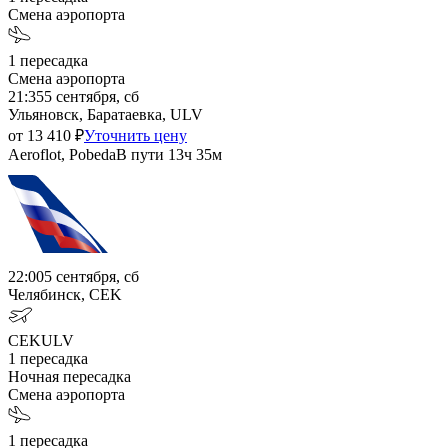
Смена аэропорта
1
пересадка
Смена аэропорта
21:35
5 сентября, сб
Ульяновск, Баратаевка, ULV
от
13 410
₽
Уточнить цену
Aeroflot, Pobeda
В пути
13ч 35м
22:00
5 сентября, сб
Челябинск, CEK
CEK
ULV
1
пересадка
Ночная пересадка
Смена аэропорта
1
пересадка