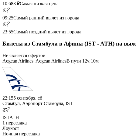
10 683
₽
Самая низкая цена
09:25
Самый ранний вылет из города
23:55
Самый поздний вылет из города
Билеты из Стамбула в Афины (IST - ATH) на вых
Не является офертой
Aegean Airlines, Aegean Airlines
В пути
12ч 10м
22:15
5 сентября, сб
Стамбул, Аэропорт Стамбула, IST
IST
ATH
1
пересадка
Лоукост
Ночная пересадка