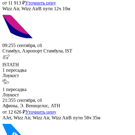
от
11 913
₽
Уточнить цену
Wizz Air, Wizz Air
В пути
12ч 10м
09:25
5 сентября, сб
Стамбул, Аэропорт Стамбула, IST
IST
ATH
1
пересадка
Лоукост
1
пересадка
Лоукост
21:35
5 сентября, сб
Афины, Э. Веницелос, ATH
от
12 626
₽
Уточнить цену
AJet, Wizz Air, Wizz Air, Wizz Air
В пути
58ч 35м