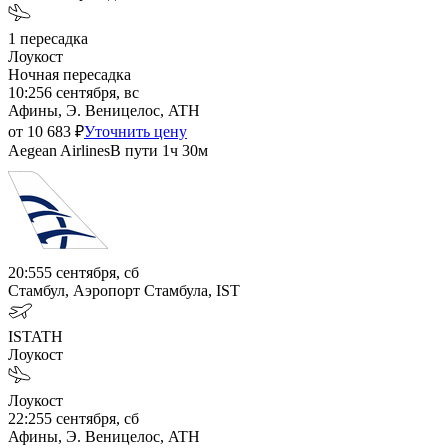
1
пересадка
Лоукост
Ночная пересадка
10:25
6 сентября, вс
Афины, Э. Веницелос, ATH
от
10 683
₽
Уточнить цену
Aegean Airlines
В пути
1ч 30м
20:55
5 сентября, сб
Стамбул, Аэропорт Стамбула, IST
IST
ATH
Лоукост
Лоукост
22:25
5 сентября, сб
Афины, Э. Веницелос, ATH