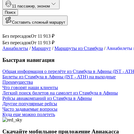
1
1 пассажир
,
эконом
Поиск
Составить сложный маршрут
Без пересадок
От
11 913
₽
Без пересадок
От
11 913
₽
Авиабилеты
/
Маршрут
/
Маршруты из Стамбула
/
Авиабилеты 
Быстрая навигация
Общая информация о перелёте из Стамбула в Афины (IST - ATH
Билеты из Стамбула в Афины (IST - ATH) на выходные
Преимущества
Что говорят наши клиенты
Легкий поиск билетов на самолет из Стамбула в Афины
Рейсы авиакомпаний из Стамбула в Афины
Другие популярные рейсы
Часто задаваемые вопросы
Куда еще можно полететь
Скачайте мобильное приложение Авиакасса