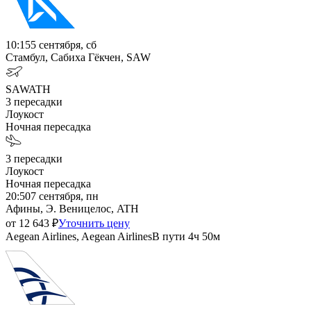
10:15
5 сентября, сб
Стамбул, Сабиха Гёкчен, SAW
SAW
ATH
3
пересадки
Лоукост
Ночная пересадка
3
пересадки
Лоукост
Ночная пересадка
20:50
7 сентября, пн
Афины, Э. Веницелос, ATH
от
12 643
₽
Уточнить цену
Aegean Airlines, Aegean Airlines
В пути
4ч 50м