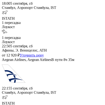
18:00
5 сентября, сб
Стамбул, Аэропорт Стамбула, IST
IST
ATH
1
пересадка
Лоукост
1
пересадка
Лоукост
22:50
5 сентября, сб
Афины, Э. Веницелос, ATH
от
12 920
₽
Уточнить цену
Aegean Airlines, Aegean Airlines
В пути
8ч 35м
22:15
5 сентября, сб
Стамбул, Аэропорт Стамбула, IST
IST
ATH