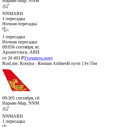
Нарьян-Мар, NNM
NNM
ARH
1
пересадка
Ночная пересадка
1
пересадка
Ночная пересадка
09:05
6 сентября, вс
Архангельск, ARH
от
20 493
₽
Уточнить цену
RusLine, Rossiya - Russian Airlines
В пути
13ч 55м
09:30
5 сентября, сб
Нарьян-Мар, NNM
NNM
ARH
1
пересадка