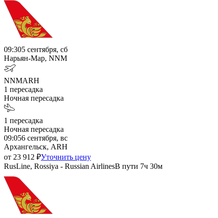
09:30
5 сентября, сб
Нарьян-Мар, NNM
NNM
ARH
1
пересадка
Ночная пересадка
1
пересадка
Ночная пересадка
09:05
6 сентября, вс
Архангельск, ARH
от
23 912
₽
Уточнить цену
RusLine, Rossiya - Russian Airlines
В пути
7ч 30м