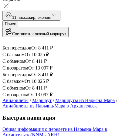
1
1 пассажир
,
эконом
Поиск
Составить сложный маршрут
Без пересадок
От
8 411
₽
С багажом
От
10 025
₽
С обменом
От
8 411
₽
С возвратом
От
13 097
₽
Без пересадок
От
8 411
₽
С багажом
От
10 025
₽
С обменом
От
8 411
₽
С возвратом
От
13 097
₽
Авиабилеты
/
Маршрут
/
Маршруты из Нарьяна-Мара
/
Авиабилеты из Нарьяна-Мара в Архангельск
Быстрая навигация
Общая информация о перелёте из Нарьяна-Мара в
Архангельск (NNM - ARH)