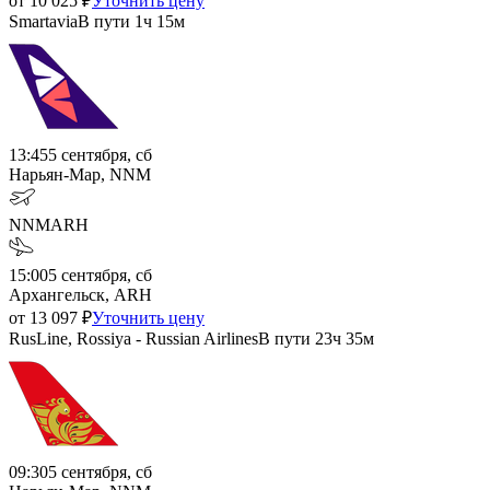
от
10 025
₽
Уточнить цену
Smartavia
В пути
1ч 15м
13:45
5 сентября, сб
Нарьян-Мар, NNM
NNM
ARH
15:00
5 сентября, сб
Архангельск, ARH
от
13 097
₽
Уточнить цену
RusLine, Rossiya - Russian Airlines
В пути
23ч 35м
09:30
5 сентября, сб