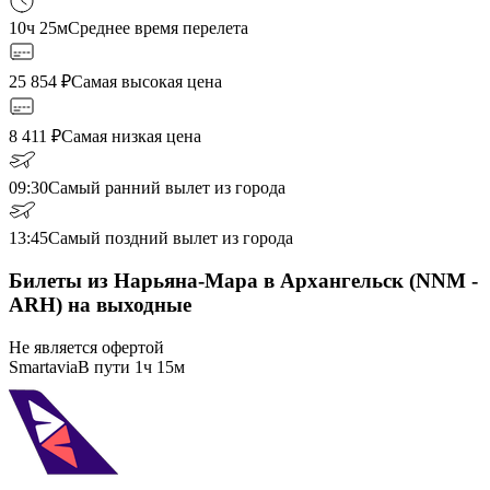
10ч 25м
Среднее время перелета
25 854
₽
Самая высокая цена
8 411
₽
Самая низкая цена
09:30
Самый ранний вылет из города
13:45
Самый поздний вылет из города
Билеты из Нарьяна-Мара в Архангельск (NNM -
ARH) на выходные
Не является офертой
Smartavia
В пути
1ч 15м