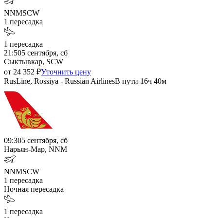
NNM
SCW
1
пересадка
1
пересадка
21:50
5 сентября, сб
Сыктывкар, SCW
от
24 352
₽
Уточнить цену
RusLine, Rossiya - Russian Airlines
В пути
16ч 40м
09:30
5 сентября, сб
Нарьян-Мар, NNM
NNM
SCW
1
пересадка
Ночная пересадка
1
пересадка