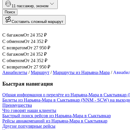
1
1 пассажир
,
эконом
Поиск
Составить сложный маршрут
С багажом
От
24 352
₽
С обменом
От
24 352
₽
С возвратом
От
27 950
₽
С багажом
От
24 352
₽
С обменом
От
24 352
₽
С возвратом
От
27 950
₽
Авиабилеты
/
Маршрут
/
Маршруты из Нарьяна-Мара
/
Авиабил
Быстрая навигация
Общая информация о перелёте из Нарьяна-Мара в Сыктывкар
Билеты из Нарьяна-Мара в Сыктывкар (NNM - SCW) на выход
Преимущества
Что говорят наши клиенты
Быстрый поиск рейсов из Нарьяна-Мара в Сыктывкар
Рейсы авиакомпаний из Нарьяна-Мара в Сыктывкар
Другие популярные рейсы