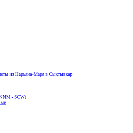
еты из Нарьяна-Мара в Сыктывкар
 (NNM - SCW)
ные