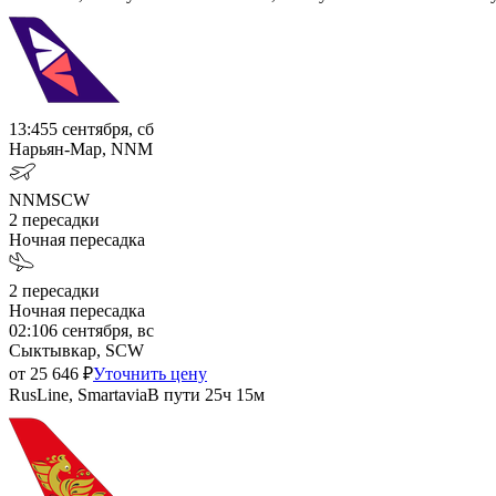
13:45
5 сентября, сб
Нарьян-Мар, NNM
NNM
SCW
2
пересадки
Ночная пересадка
2
пересадки
Ночная пересадка
02:10
6 сентября, вс
Сыктывкар, SCW
от
25 646
₽
Уточнить цену
RusLine, Smartavia
В пути
25ч 15м