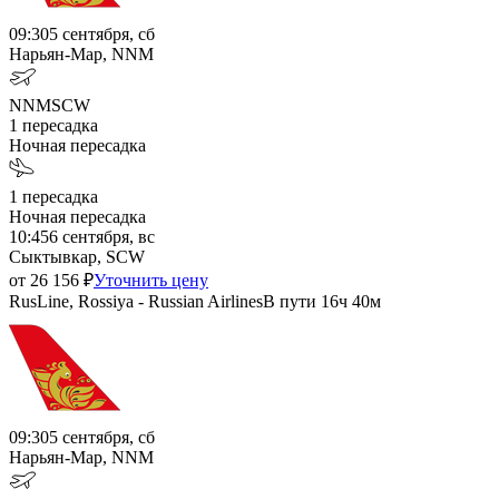
09:30
5 сентября, сб
Нарьян-Мар, NNM
NNM
SCW
1
пересадка
Ночная пересадка
1
пересадка
Ночная пересадка
10:45
6 сентября, вс
Сыктывкар, SCW
от
26 156
₽
Уточнить цену
RusLine, Rossiya - Russian Airlines
В пути
16ч 40м
09:30
5 сентября, сб
Нарьян-Мар, NNM