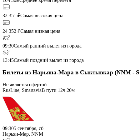
16ч 30м
Среднее время перелета
32 351
₽
Самая высокая цена
24 352
₽
Самая низкая цена
09:30
Самый ранний вылет из города
13:45
Самый поздний вылет из города
Билеты из Нарьяна-Мара в Сыктывкар (NNM - 
Не является офертой
RusLine, Smartavia
В пути
12ч 20м
09:30
5 сентября, сб
Нарьян-Мар, NNM