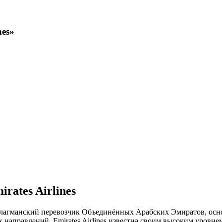
nes»
ates Airlines
флагманский перевозчик Объединённых Арабских Эмиратов, основа
направлений. Emirates Airlines известна своим высоким уровн