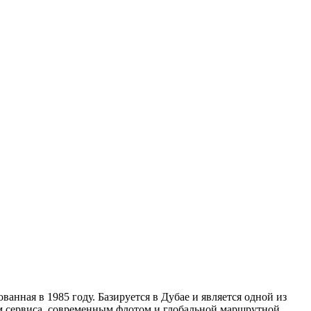
нная в 1985 году. Базируется в Дубае и является одной из
ем сервиса, современным флотом и глобальной маршрутной