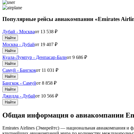
Популярные рейсы авиакомпании «Emirates Airli
Дубай - Москва
от
13 538
₽
Найти
Москва - Дубай
от
19 407
₽
Найти
Куала-Лумпур - Денпасар-Бали
от
9 686
₽
Найти
Самуй - Бангкок
от
11 031
₽
Найти
Бангкок - Самуй
от
8 858
₽
Найти
Джидда - Дубай
от
10 566
₽
Найти
Общая информация о авиакомпании Emir
Emirates Airlines (Эмирейтс) — национальная авиакомпания и 
крупнейших авиакомпаний мира по количеству международных 