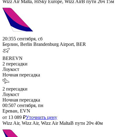
Wizz Air Malta, HiSky Europe, Wizz Air
В пути
26ч 15м
20:35
5 сентября, сб
Берлин, Berlin Brandenburg Airport, BER
BER
EVN
2
пересадки
Лоукост
Ночная пересадка
2
пересадки
Лоукост
Ночная пересадка
00:50
7 сентября, пн
Ереван, EVN
от
13 089
₽
Уточнить цену
Wizz Air, Wizz Air, Wizz Air Malta
В пути
20ч 40м