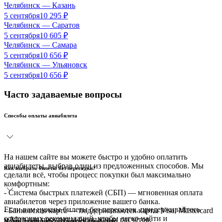
Челябинск
—
Казань
5 сентября
10 295
₽
Челябинск
—
Саратов
5 сентября
10 605
₽
Челябинск
—
Самара
5 сентября
10 656
₽
Челябинск
—
Ульяновск
5 сентября
10 656
₽
Часто задаваемые вопросы
Способы оплаты авиабилета
На нашем сайте вы можете быстро и удобно оплатить
авиабилеты, выбрав один из предложенных способов. Мы
Как выбрать билеты без пересадки?
сделали всё, чтобы процесс покупки был максимально
комфортным:
- Система быстрых платежей (СБП) — мгновенная оплата
авиабилетов через приложение вашего банка.
Если вам нужны билеты без пересадок, придерживайтесь
- Банковская карта — поддерживаются карты Visa, Mastercard
следующих рекомендаций, чтобы легко найти и
и Мир для простых и безопасных расчётов.
Можно ли изменить пассажира в авиабилете