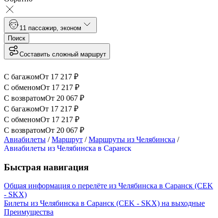
1
1 пассажир
,
эконом
Поиск
Составить сложный маршрут
С багажом
От
17 217
₽
С обменом
От
17 217
₽
С возвратом
От
20 067
₽
С багажом
От
17 217
₽
С обменом
От
17 217
₽
С возвратом
От
20 067
₽
Авиабилеты
/
Маршрут
/
Маршруты из Челябинска
/
Авиабилеты из Челябинска в Саранск
Быстрая навигация
Общая информация о перелёте из Челябинска в Саранск (CEK
- SKX)
Билеты из Челябинска в Саранск (CEK - SKX) на выходные
Преимущества