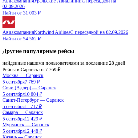
Авиакомпания
Уральские Авиалинии
С пересадкой
на
02.09.2026
Найти от
31 003 ₽
Авиакомпания
Nordwind Airlines
С пересадкой
на
02.09.2026
Найти от
54 562 ₽
Другие популярные рейсы
найденные нашими пользователями за последние 28 дней
Рейсы в
Саранск
от
7 769
₽
Москва
—
Саранск
5 сентября
7 769
₽
Сочи (Адлер)
—
Саранск
5 сентября
10 804
₽
Санкт-Петербург
—
Саранск
5 сентября
11 717
₽
Самара
—
Саранск
5 сентября
12 429
₽
Мурманск
—
Саранск
5 сентября
12 448
₽
Казань
—
Саранск