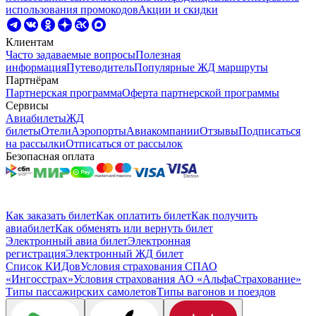
использования промокодов
Акции и скидки
Клиентам
Часто задаваемые вопросы
Полезная
информация
Путеводитель
Популярные ЖД маршруты
Партнёрам
Партнерская программа
Оферта партнерской программы
Сервисы
Авиабилеты
ЖД
билеты
Отели
Аэропорты
Авиакомпании
Отзывы
Подписаться
на рассылки
Отписаться от рассылок
Безопасная оплата
Как заказать билет
Как оплатить билет
Как получить
авиабилет
Как обменять или вернуть билет
Электронный авиа билет
Электронная
регистрация
Электронный ЖД билет
Список КИДов
Условия страхования СПАО
«Ингосстрах»
Условия страхования АО «АльфаСтрахование»
Типы пассажирских самолетов
Типы вагонов и поездов