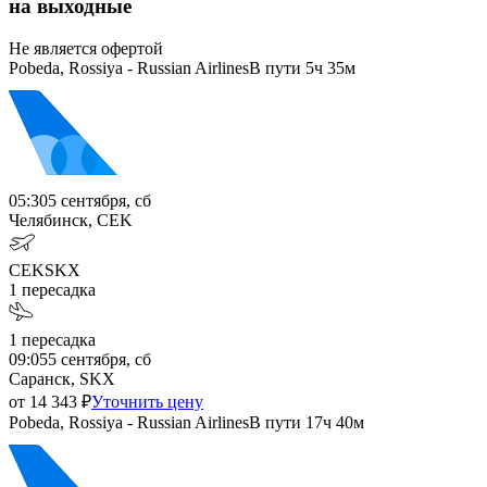
на выходные
Не является офертой
Pobeda, Rossiya - Russian Airlines
В пути
5ч 35м
05:30
5 сентября, сб
Челябинск, CEK
CEK
SKX
1
пересадка
1
пересадка
09:05
5 сентября, сб
Саранск, SKX
от
14 343
₽
Уточнить цену
Pobeda, Rossiya - Russian Airlines
В пути
17ч 40м