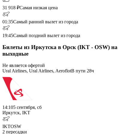
31 918
₽
Самая низкая цена
01:35
Самый ранний вылет из города
19:45
Самый поздний вылет из города
Билеты из Иркутска в Орск (IKT - OSW) на
выходные
Не является офертой
Ural Airlines, Ural Airlines, Aeroflot
В пути
28ч
14:10
5 сентября, сб
Иркутск, IKT
IKT
OSW
2
пересадки