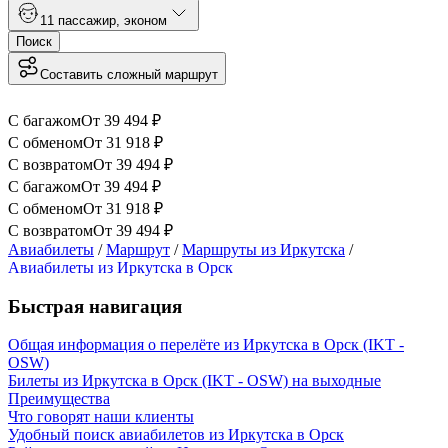
1
1 пассажир
,
эконом
Поиск
Составить сложный маршрут
С багажом
От
39 494
₽
С обменом
От
31 918
₽
С возвратом
От
39 494
₽
С багажом
От
39 494
₽
С обменом
От
31 918
₽
С возвратом
От
39 494
₽
Авиабилеты
/
Маршрут
/
Маршруты из Иркутска
/
Авиабилеты из Иркутска в Орск
Быстрая навигация
Общая информация о перелёте из Иркутска в Орск (IKT -
OSW)
Билеты из Иркутска в Орск (IKT - OSW) на выходные
Преимущества
Что говорят наши клиенты
Удобный поиск авиабилетов из Иркутска в Орск