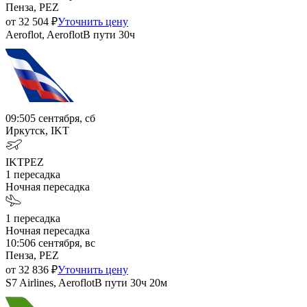
Пенза, PEZ
от
32 504
₽
Уточнить цену
Aeroflot, Aeroflot
В пути
30ч
09:50
5 сентября, сб
Иркутск, IKT
IKT
PEZ
1
пересадка
Ночная пересадка
1
пересадка
Ночная пересадка
10:50
6 сентября, вс
Пенза, PEZ
от
32 836
₽
Уточнить цену
S7 Airlines, Aeroflot
В пути
30ч 20м