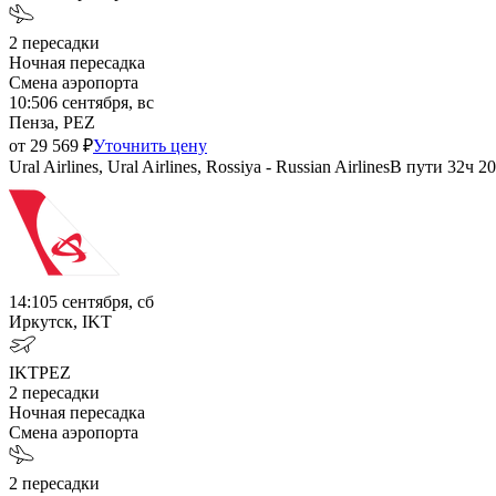
2
пересадки
Ночная пересадка
Смена аэропорта
10:50
6 сентября, вс
Пенза, PEZ
от
29 569
₽
Уточнить цену
Ural Airlines, Ural Airlines, Rossiya - Russian Airlines
В пути
32ч 2
14:10
5 сентября, сб
Иркутск, IKT
IKT
PEZ
2
пересадки
Ночная пересадка
Смена аэропорта
2
пересадки