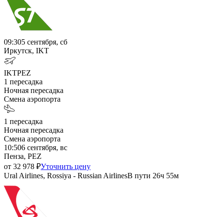
09:30
5 сентября, сб
Иркутск, IKT
IKT
PEZ
1
пересадка
Ночная пересадка
Смена аэропорта
1
пересадка
Ночная пересадка
Смена аэропорта
10:50
6 сентября, вс
Пенза, PEZ
от
32 978
₽
Уточнить цену
Ural Airlines, Rossiya - Russian Airlines
В пути
26ч 55м