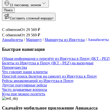
1
1 пассажир
,
эконом
Поиск
Составить сложный маршрут
С обменом
От
29 569
₽
С обменом
От
29 569
₽
Авиабилеты
/
Маршрут
/
Маршруты из Иркутска
/
Авиабилеты 
Быстрая навигация
Общая информация о перелёте из Иркутска в Пензу (IKT - PEZ
Билеты из Иркутска в Пензу (IKT - PEZ) на выходные
Преимущества
Что говорят наши клиенты
Простой поиск билетов на самолет из Иркутска в Пензу
Рейсы авиакомпаний из Иркутска в Пензу
Другие популярные рейсы
Часто задаваемые вопросы
Куда еще можно полететь
Скачайте мобильное приложение Авиакасса