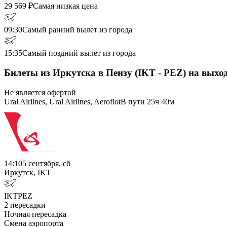
29 569
₽
Самая низкая цена
09:30
Самый ранний вылет из города
15:35
Самый поздний вылет из города
Билеты из Иркутска в Пензу (IKT - PEZ) на выхо
Не является офертой
Ural Airlines, Ural Airlines, Aeroflot
В пути
25ч 40м
14:10
5 сентября, сб
Иркутск, IKT
IKT
PEZ
2
пересадки
Ночная пересадка
Смена аэропорта