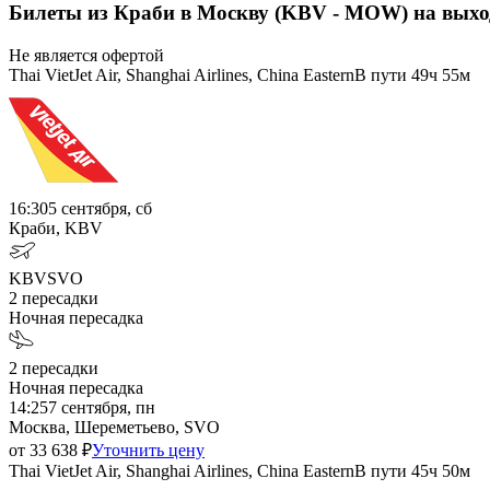
Билеты из Краби в Москву (KBV - MOW) на вых
Не является офертой
Thai VietJet Air, Shanghai Airlines, China Eastern
В пути
49ч 55м
16:30
5 сентября, сб
Краби, KBV
KBV
SVO
2
пересадки
Ночная пересадка
2
пересадки
Ночная пересадка
14:25
7 сентября, пн
Москва, Шереметьево, SVO
от
33 638
₽
Уточнить цену
Thai VietJet Air, Shanghai Airlines, China Eastern
В пути
45ч 50м