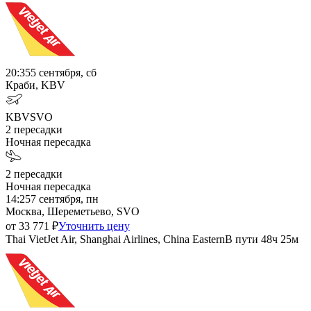
20:35
5 сентября, сб
Краби, KBV
KBV
SVO
2
пересадки
Ночная пересадка
2
пересадки
Ночная пересадка
14:25
7 сентября, пн
Москва, Шереметьево, SVO
от
33 771
₽
Уточнить цену
Thai VietJet Air, Shanghai Airlines, China Eastern
В пути
48ч 25м