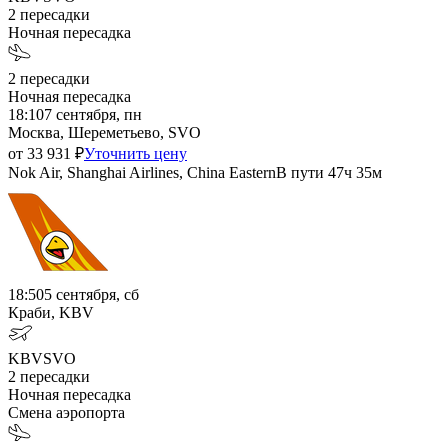
2
пересадки
Ночная пересадка
2
пересадки
Ночная пересадка
18:10
7 сентября, пн
Москва, Шереметьево, SVO
от
33 931
₽
Уточнить цену
Nok Air, Shanghai Airlines, China Eastern
В пути
47ч 35м
18:50
5 сентября, сб
Краби, KBV
KBV
SVO
2
пересадки
Ночная пересадка
Смена аэропорта