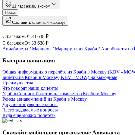
1
1 пассажир
,
эконом
Поиск
Составить сложный маршрут
С багажом
От
33 638
₽
С багажом
От
33 638
₽
Авиабилеты
/
Маршрут
/
Маршруты из Краби
/
Авиабилеты из 
Быстрая навигация
Общая информация о перелёте из Краби в Москву (KBV - MO
Билеты из Краби в Москву (KBV - MOW) на выходные
Преимущества
Что говорят наши клиенты
Удобный поиск билетов на самолет из Краби в Москву
Рейсы авиакомпаний из Краби в Москву
Другие популярные рейсы
Часто задаваемые вопросы
Куда еще можно полететь
Скачайте мобильное приложение Авиакасса