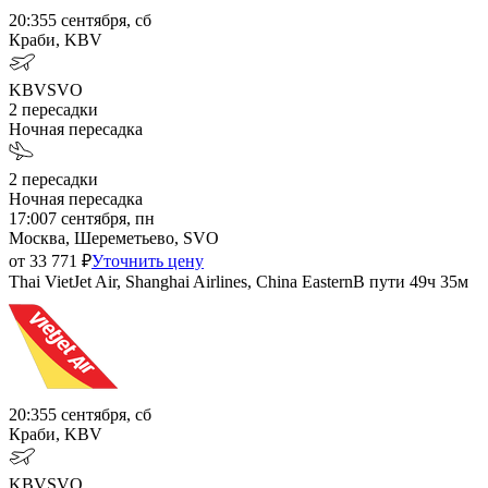
20:35
5 сентября, сб
Краби, KBV
KBV
SVO
2
пересадки
Ночная пересадка
2
пересадки
Ночная пересадка
17:00
7 сентября, пн
Москва, Шереметьево, SVO
от
33 771
₽
Уточнить цену
Thai VietJet Air, Shanghai Airlines, China Eastern
В пути
49ч 35м
20:35
5 сентября, сб
Краби, KBV
KBV
SVO