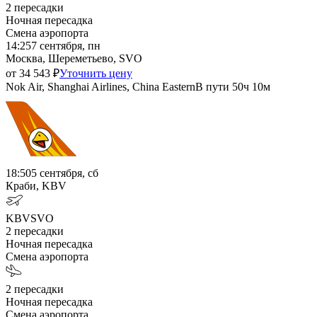
2
пересадки
Ночная пересадка
Смена аэропорта
14:25
7 сентября, пн
Москва, Шереметьево, SVO
от
34 543
₽
Уточнить цену
Nok Air, Shanghai Airlines, China Eastern
В пути
50ч 10м
18:50
5 сентября, сб
Краби, KBV
KBV
SVO
2
пересадки
Ночная пересадка
Смена аэропорта
2
пересадки
Ночная пересадка
Смена аэропорта