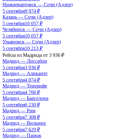
Нижневартовск
—
Сочи (Адлер)
5 сентября
9 974
₽
Казань
—
Сочи (Адлер)
5 сентября
10 057
₽
Челябинск
—
Сочи (Адлер)
5 сентября
10 057
₽
Ульяновск
—
Сочи (Адлер)
5 сентября
10 213
₽
Рейсы из
Мадрида
от
3 936
₽
Мадрид
—
Лиссабон
5 сентября
3 936
₽
Мадрид
—
Аликанте
5 сентября
4 074
₽
Мадрид
—
Тенерифе
5 сентября
4 706
₽
Мадрид
—
Барселона
5 сентября
6 230
₽
Мадрид
—
Рим
5 сентября
7 308
₽
Мадрид
—
Вильнюс
5 сентября
7 629
₽
Мадрид
—
Париж