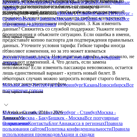
кабинет, чтобы избежать переплат. Уточняйте правила по
другому человеку) допускается крайне редко. Некоторые
Петербург
Екатеринбург
Казань
Новосибирск
Все
популярные
провозу дополнительного багажа от авиакомпании,
лоукостеры позволяют изменить пассажира за
города
осуществляющей перелет, чтобы избежать недоразумений.
дополнительную плату, но это скорее исключение, чем
Популярные направления
Москва - Стамбул
Санкт-Петербург -
правило. Условия замены пассажира требуют конкретного
Стамбул
Москва - Бишкек
Москва - Баку
Бишкек - Москва
Все
обращения за уточнением информации. 3. Как изменить
популярные направления
данные? Свяжитесь со службой поддержки: Укажите номер
бронирования и объясните ситуацию. Если ошибка в имени,
Популярные страны
предоставьте копию паспорта для подтверждения правильных
данных. Уточните условия тарифа: Гибкие тарифы иногда
позволяют изменения, но за это может взиматься
дополнительная плата. Невозвратные тарифы, как правило, не
Россия
Турция
Кыргызстан
Китай
Сербия
Все
популярные
допускают изменений. 4. Что делать, если замена
страны
Популярные города
невозможна? Если изменить пассажира невозможно, остается
лишь единственный вариант - купить новый билет. В
некоторых случаях можно запросить возврат старого билета,
если это допускается тарифом.
Москва
Санкт-Петербург
Екатеринбург
Казань
Новосибирск
Все
популярные города
Популярные направления
Москва - Стамбул
© Aviakassa.com, 2011—2026
Санкт-Петербург - Стамбул
Москва -
Бишкек
Авиакасса
Москва - Баку
Бишкек - Москва
Все
популярные
направления
О компании
Контакты
Блог
Авиакасса в регионах
Правила
пользования сайтом
Политика конфиденциальности
Правила
использования промокодов
Акции и скидки