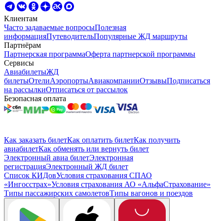
Клиентам
Часто задаваемые вопросы
Полезная
информация
Путеводитель
Популярные ЖД маршруты
Партнёрам
Партнерская программа
Оферта партнерской программы
Сервисы
Авиабилеты
ЖД
билеты
Отели
Аэропорты
Авиакомпании
Отзывы
Подписаться
на рассылки
Отписаться от рассылок
Безопасная оплата
Как заказать билет
Как оплатить билет
Как получить
авиабилет
Как обменять или вернуть билет
Электронный авиа билет
Электронная
регистрация
Электронный ЖД билет
Список КИДов
Условия страхования СПАО
«Ингосстрах»
Условия страхования АО «АльфаСтрахование»
Типы пассажирских самолетов
Типы вагонов и поездов