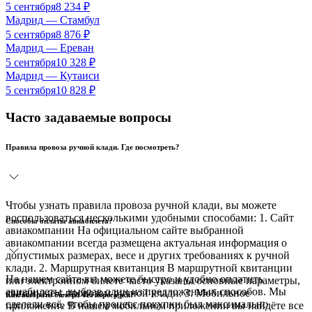
5 сентября
8 234
₽
Мадрид
—
Стамбул
5 сентября
8 876
₽
Мадрид
—
Ереван
5 сентября
10 328
₽
Мадрид
—
Кутаиси
5 сентября
10 828
₽
Часто задаваемые вопросы
Правила провоза ручной клади. Где посмотреть?
Чтобы узнать правила провоза ручной клади, вы можете
воспользоваться несколькими удобными способами: 1. Сайт
Способы оплаты авиабилета?
авиакомпании На официальном сайте выбранной
авиакомпании всегда размещена актуальная информация о
допустимых размерах, весе и других требованиях к ручной
клади. 2. Маршрутная квитанция В маршрутной квитанции
На нашем сайте вы можете быстро и удобно оплатить
или электронном билете часто указаны основные параметры,
авиабилеты, выбрав один из предложенных способов. Мы
связанные с провозом ручной клади. 3. Мобильное
Как выбрать билеты без пересадки?
сделали всё, чтобы процесс покупки был максимально
приложение В нашем мобильном приложении вы найдёте все