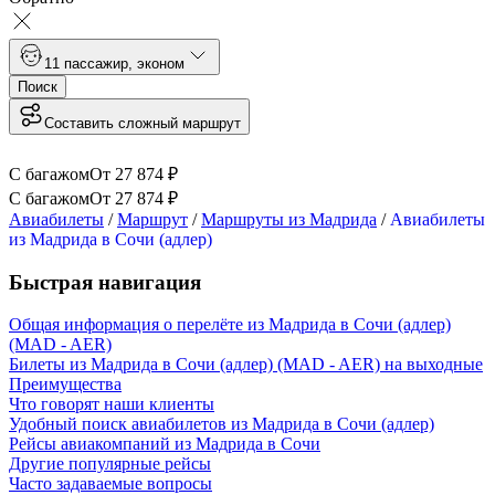
1
1 пассажир
,
эконом
Поиск
Составить сложный маршрут
С багажом
От
27 874
₽
С багажом
От
27 874
₽
Авиабилеты
/
Маршрут
/
Маршруты из Мадрида
/
Авиабилеты
из Мадрида в Сочи (адлер)
Быстрая навигация
Общая информация о перелёте из Мадрида в Сочи (адлер)
(MAD - AER)
Билеты из Мадрида в Сочи (адлер) (MAD - AER) на выходные
Преимущества
Что говорят наши клиенты
Удобный поиск авиабилетов из Мадрида в Сочи (адлер)
Рейсы авиакомпаний из Мадрида в Сочи
Другие популярные рейсы
Часто задаваемые вопросы