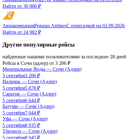
Найти от
30 006 ₽
Авиакомпания
Pegasus Airlines
С пересадкой
на
02.09.2026
Найти от
24 982 ₽
Другие популярные рейсы
найденные нашими пользователями за последние 28 дней
Рейсы в
Сочи (адлер)
от
3 206
₽
Минеральные Воды
—
Сочи (Адлер)
5 сентября
3 206
₽
Нальчик
—
Сочи (Адлер)
5 сентября
5 878
₽
Саратов
—
Сочи (Адлер)
5 сентября
6 644
₽
Батуми
—
Сочи (Адлер)
5 сентября
7 044
₽
Уфа
—
Сочи (Адлер)
5 сентября
8 935
₽
Тбилиси
—
Сочи (Адлер)
5 сентября
8 945
₽