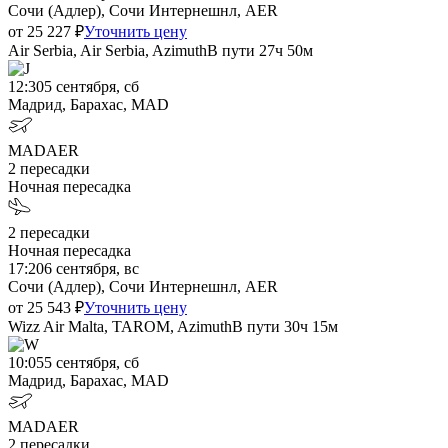
Сочи (Адлер), Сочи Интернешнл, AER
от
25 227
₽
Уточнить цену
Air Serbia, Air Serbia, Azimuth
В пути
27ч 50м
12:30
5 сентября, сб
Мадрид, Барахас, MAD
MAD
AER
2
пересадки
Ночная пересадка
2
пересадки
Ночная пересадка
17:20
6 сентября, вс
Сочи (Адлер), Сочи Интернешнл, AER
от
25 543
₽
Уточнить цену
Wizz Air Malta, TAROM, Azimuth
В пути
30ч 15м
10:05
5 сентября, сб
Мадрид, Барахас, MAD
MAD
AER
2
пересадки